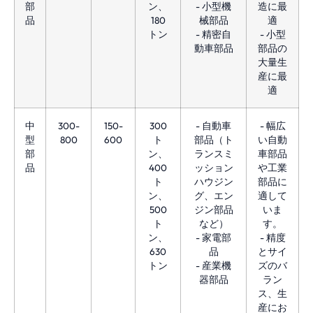
部
ン、
- 小型機
造に最
品
180
械部品
適
トン
- 精密自
- 小型
動車部品
部品の
大量生
産に最
適
中
300-
150-
300
- 自動車
- 幅広
型
800
600
ト
部品（ト
い自動
部
ン、
ランスミ
車部品
品
400
ッション
や工業
ト
ハウジン
部品に
ン、
グ、エン
適して
500
ジン部品
いま
ト
など）
す。
ン、
- 家電部
- 精度
630
品
とサイ
トン
- 産業機
ズのバ
器部品
ラン
ス、生
産にお