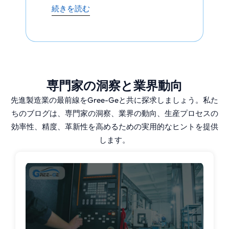
続きを読む
業界で広く採用されています。
Gree-Geでは、即座の見積もり、
迅速なリードタイム、最も厳しい
業界基準を満たす高品質の結果を
専門家の洞察と業界動向
提供し、トップクラスのダイカス
トサービスを提供しています。
先進製造業の最前線をGree-Geと共に探求しましょう。私た
ちのブログは、専門家の洞察、業界の動向、生産プロセスの
効率性、精度、革新性を高めるための実用的なヒントを提供
ダイカストの利
します。
点
ダイカストは卓越した寸法精度を
提供し、各部品が生産期間を通じ
て一貫した仕様を維持することを
保証します。この再現性は、航空