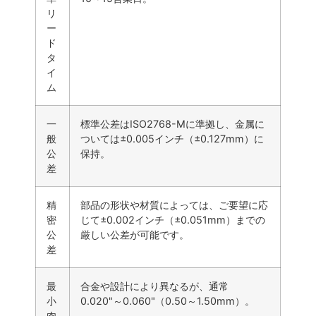
リ
ー
ド
タ
イ
ム
一
標準公差はISO2768-Mに準拠し、金属に
般
ついては±0.005インチ（±0.127mm）に
公
保持。
差
精
部品の形状や材質によっては、ご要望に応
密
じて±0.002インチ（±0.051mm）までの
公
厳しい公差が可能です。
差
最
合金や設計により異なるが、通常
小
0.020"～0.060"（0.50～1.50mm）。
肉