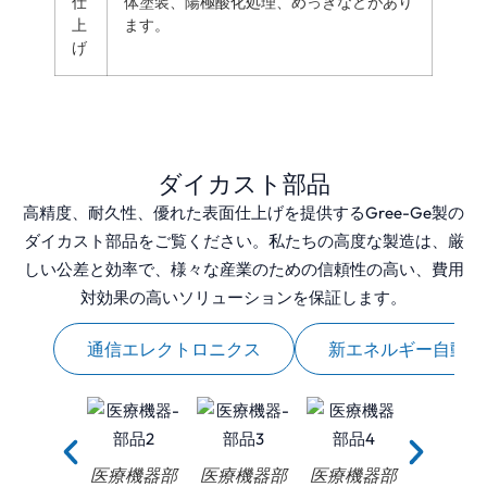
仕
体塗装、陽極酸化処理、めっきなどがあり
上
ます。
げ
ダイカスト部品
高精度、耐久性、優れた表面仕上げを提供するGree-Ge製の
ダイカスト部品をご覧ください。私たちの高度な製造は、厳
しい公差と効率で、様々な産業のための信頼性の高い、費用
対効果の高いソリューションを保証します。
リー
通信エレクトロニクス
新エネルギー自動車
医療機器部
医療機器部
医療機器部
医療機