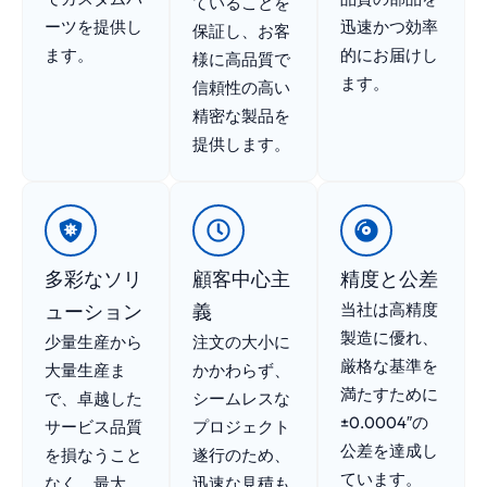
ていることを
ーツを提供し
迅速かつ効率
保証し、お客
ます。
的にお届けし
様に高品質で
ます。
信頼性の高い
精密な製品を
提供します。
多彩なソリ
顧客中心主
精度と公差
ューション
義
当社は高精度
製造に優れ、
少量生産から
注文の大小に
厳格な基準を
大量生産ま
かかわらず、
満たすために
で、卓越した
シームレスな
±0.0004″の
サービス品質
プロジェクト
公差を達成し
を損なうこと
遂行のため、
ています。
なく、最大
迅速な見積も