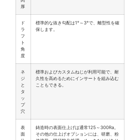
厚
ド
標準的な抜き勾配は1°～3°で、離型性を確
ラ
保します。
フ
ト
角
度
ネ
標準およびカスタムねじが利用可能で、耐
ジ
久性を高めるためにインサートを組み込む
と
こともできる。
タ
ッ
プ
穴
表
鋳造時の表面仕上げは通常125～300Ra。
面
その他の仕上げオプションには、研磨、粉