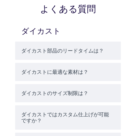
す。
よくある質問
ダイカストプロセスは、本質的に
ダイカスト
高品質の表面仕上げを持つ部品を
製造します。ダイカスト部品は、
追加的な後処理を最小限に抑える
ダイカスト部品のリードタイムは？
ことで、そのまま使用すること
も、陽極酸化処理、粉体塗装、メ
ッキなどの二次的な仕上げ処理に
ダイカストに最適な素材は？
よって強化することもできます。
ダイカストのサイズ制限は？
ほとんどのダイカスト部品は、正
確な寸法とニアネットシェイプで
ダイカストではカスタム仕上げが可能
金型から出てくるため、大規模な
ですか？
機械加工の必要性が少なくなりま
す。これにより、時間の節約、材