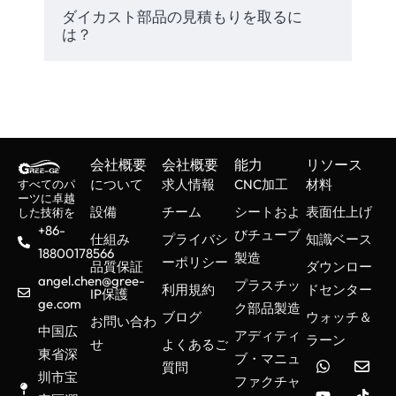
料の無駄の削減、全体的な生産コ
ダイカスト部品の見積もりを取るに
ストの削減が可能になると同時
は？
に、部品は最小限の調整で要求仕
様を満たすことができます。
Gree-Geで利用
可能なダイカス
会社概要
会社概要
能力
リソース
について
求人情報
CNC加工
材料
すべてのパ
トタイプ
ーツに卓越
設備
チーム
シートおよ
表面仕上げ
した技術を
+86-
びチューブ
仕組み
プライバシ
知識ベース
Gree-Geでは、お客様の特定の要
18800178566
製造
ーポリシー
品質保証
ダウンロー
件に合わせて様々なタイプのダイ
angel.chen@gree-
プラスチッ
カストを提供しています。それぞ
利用規約
ドセンター
IP保護
ge.com
ク部品製造
れのダイカスト鋳造方法には明確
ブログ
ウォッチ＆
お問い合わ
中国広
な利点があり、様々な用途に適し
アディティ
ラーン
せ
よくあるご
ています。
東省深
ブ・マニュ
質問
圳市宝
ファクチャ