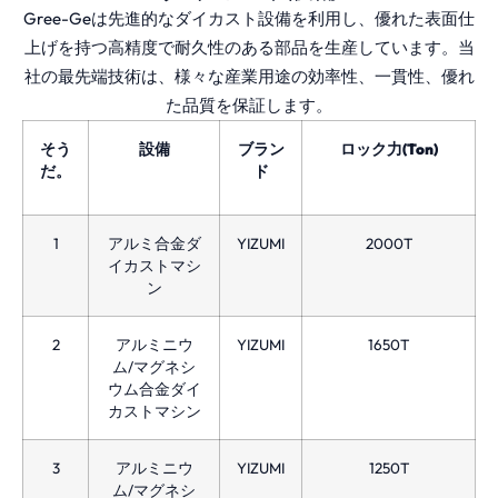
Gree-Geは先進的なダイカスト設備を利用し、優れた表面仕
上げを持つ高精度で耐久性のある部品を生産しています。当
社の最先端技術は、様々な産業用途の効率性、一貫性、優れ
た品質を保証します。
そう
設備
ブラン
ロック力(Ton)
だ。
ド
1
アルミ合金ダ
YIZUMI
2000T
イカストマシ
ン
2
アルミニウ
YIZUMI
1650T
ム/マグネシ
ウム合金ダイ
カストマシン
3
アルミニウ
YIZUMI
1250T
ム/マグネシ