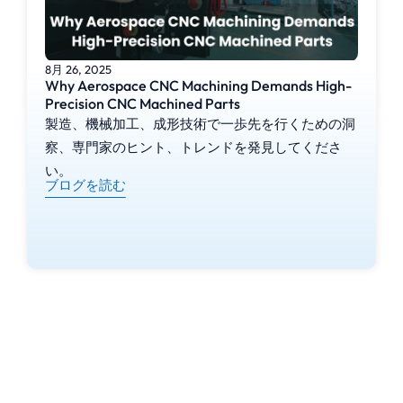
宇宙、医療、自動車分野など、精
密な公差を必要とする産業にとっ
て極めて重要です。ダイカスト金
型が作成されると、数千から数百
8月 26, 2025
Why Aerospace CNC Machining Demands High-
万の同一部品を、単位あたりの追
Precision CNC Machined Parts
加コストを最小限に抑えながら効
製造、機械加工、成形技術で一歩先を行くための洞
率的に生産することができます。
察、専門家のヒント、トレンドを発見してくださ
このため、ダイカストは他の製造
い。
方法と比較して、大量生産のため
ブログを読む
の経済的な選択肢となります。
ダイカスト部品は、特にアルミニ
ウム、マグネシウム、亜鉛合金を
使用した場合に、優れた強度対重
量比を示します。これらの金属
は、耐久性と軽量特性のバランス
を提供し、弾力性と軽量化の両方
を必要とする構造用途に理想的で