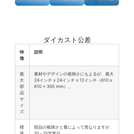
ダイ
金属
カス
カス
鋳造
タム
トプ
材料
ダイ
ロセ
カス
高品質
ス
のアル
ト金
ダイカスト公差
ミニウ
高度な
型
ム、亜
ダイカ
安定し
鉛、マ
スト技
特
説明
た高性
グネシ
術は、
能鋳物
徴
ウム合
複雑な
製造の
金によ
金属部
ための
り、強
品の精
専門的
靭で軽
最
素材やデザインの複雑さにもよるが、最大
度と耐
な金型
量な部
久性を
大
24インチ x 24インチ x 12インチ（610 x
設計と
品を実
保証し
部
610 x 305 mm）。
製作。
現。
ます。
品
サ
イ
ズ
標
部品の複雑さと量によって異なりますが、
準
10～15営業日。