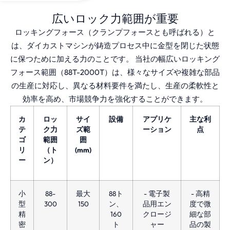
広いロック力範囲が重要
ロッキングフォース（クランプフォースとも呼ばれる）と
は、ダイカストマシンが鋳造プロセス中に金型を閉じた状態
に保つために加える力のことです。 当社の幅広いロッキング
フォース範囲（88T-2000T）は、様々なサイズや複雑な部品
の生産に対応し、異なる材料要件を満たし、生産の柔軟性と
効率を高め、市場競争力を強化することができます。
カ
ロッ
サイ
設備
アプリケ
主な利
テ
ク力
ズ範
ーション
点
ゴ
範囲
囲
リ
（ト
(mm)
ー
ン）
小
88-
最大
88ト
- 電子製
- 高精
型
300
150
ン、
品用エン
度で微
精
160
クロージ
細な部
密
ト
ャー
品の製