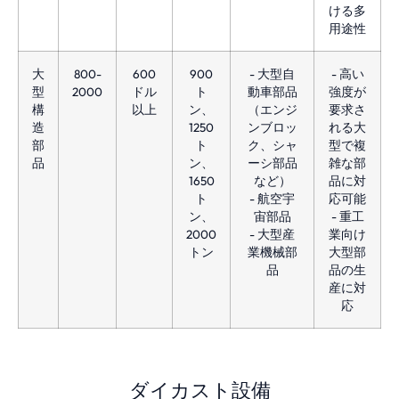
ける多
用途性
大
800-
600
900
- 大型自
- 高い
型
2000
ドル
ト
動車部品
強度が
構
以上
ン、
（エンジ
要求さ
造
1250
ンブロッ
れる大
部
ト
ク、シャ
型で複
品
ン、
ーシ部品
雑な部
1650
など）
品に対
ト
- 航空宇
応可能
ン、
宙部品
- 重工
2000
- 大型産
業向け
トン
業機械部
大型部
品
品の生
産に対
応
ダイカスト設備