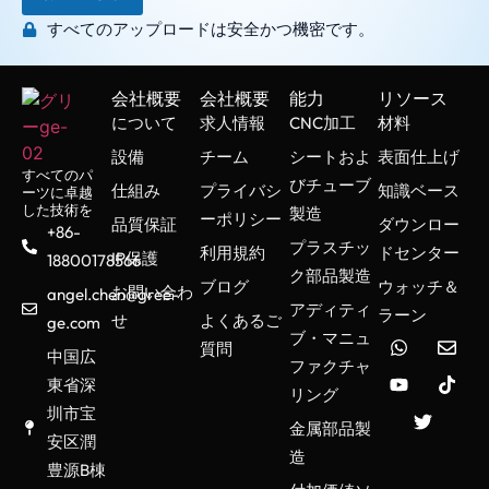
すべてのアップロードは安全かつ機密です。
会社概要
会社概要
能力
リソース
について
求人情報
CNC加工
材料
設備
チーム
シートおよ
表面仕上げ
すべてのパ
びチューブ
仕組み
プライバシ
知識ベース
ーツに卓越
した技術を
製造
ーポリシー
品質保証
ダウンロー
+86-
プラスチッ
利用規約
ドセンター
IP保護
18800178566
ク部品製造
ブログ
ウォッチ＆
お問い合わ
angel.chen@gree-
アディティ
ラーン
せ
よくあるご
ge.com
ブ・マニュ
質問
中国広
ファクチャ
東省深
リング
圳市宝
金属部品製
安区潤
造
豊源B棟