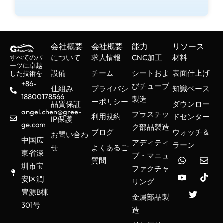
会社概要
会社概要
能力
リソース
について
求人情報
CNC加工
材料
すべてのパ
ーツに卓越
設備
チーム
シートおよ
表面仕上げ
した技術を
+86-
びチューブ
仕組み
プライバシ
知識ベース
18800178566
製造
ーポリシー
品質保証
ダウンロー
angel.chen@gree-
プラスチッ
利用規約
ドセンター
IP保護
ge.com
ク部品製造
ブログ
ウォッチ＆
お問い合わ
中国広
アディティ
ラーン
せ
よくあるご
東省深
ブ・マニュ
質問
圳市宝
ファクチャ
安区潤
リング
豊源B棟
金属部品製
301号
造