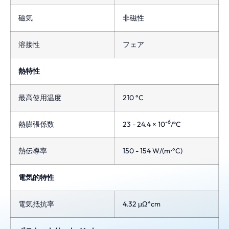
磁気
非磁性
溶接性
フェア
熱特性
最高使用温度
210 °C
-6
熱膨張係数
23 - 24.4 × 10
/ºC
熱伝導率
150 - 154 W/(m⋅°C)
電気的特性
電気抵抗率
4.32 μΩ*cm