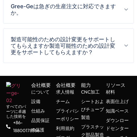
Gree-Geは急ぎの生産注文に対応できます
か。
製造可能性のための設計変更をサポートし
てもらえますか製造可能性のための設計変
更をサポートしてもらえますか？
会社概要
会社概要
能力
リソース
について
求人情報
CNC加工
材料
設備
チーム
シートおよ
表面仕上げ
すべてのパ
びチューブ
仕組み
プライバシ
知識ベース
ーツに卓越
した技術を
製造
ーポリシー
品質保証
ダウンロー
+86-
プラスチッ
利用規約
ドセンター
IP保護
18800178566
ク部品製造