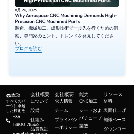
8月 26, 2025
Why Aerospace CNC Machining Demands High-
Precision CNC Machined Parts
製造、機械加工、成形技術で一歩先を行くための洞
察、専門家のヒント、トレンドを発見してくださ
い。
ブログを読む
会社概要
会社概要
能力
リソース
について
求人情報
CNC加工
材料
すべてのパ
ーツに卓越
設備
チーム
シートおよ
表面仕上げ
した技術を
+86-
びチューブ
仕組み
プライバシ
知識ベース
18800178566
製造
ーポリシー
品質保証
ダウンロー
angel.chen@gree-