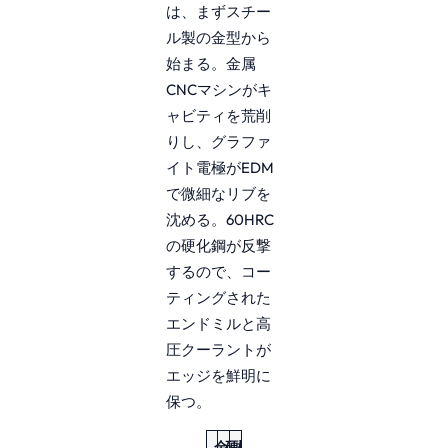
は、まずスチー
ル製の金型から
始まる。金属
CNCマシンがキ
ャビティを荒削
りし、グラファ
イト電極がEDM
で微細なリブを
沈める。60HRC
の硬化鋼が反撃
するので、コー
ティングされた
エンドミルと高
圧クーラントが
エッジを鮮明に
保つ。
金
硬
標