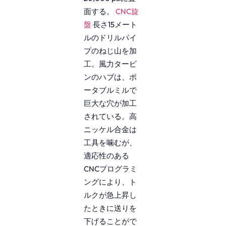
面する。
CNC旋
盤
長さ15メート
ルのドリルパイ
プのねじ山を加
工。風力タービ
ンのハブは、ポ
ータブルミルで
巨大な穴が加工
されている。高
ニッケル合金は
工具を噛むが、
適応性のある
CNCプログラミ
ングにより、ト
ルクが急上昇し
たときに送りを
下げることがで