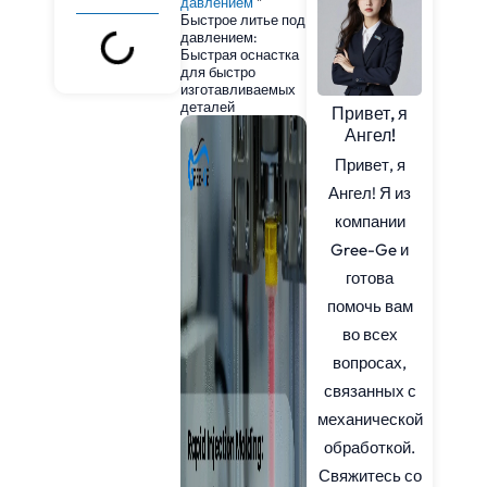
давлением
"
Быстрое литье под
давлением:
Быстрая оснастка
для быстро
изготавливаемых
деталей
Привет, я
Ангел!
Привет, я
Ангел! Я из
компании
Gree-Ge и
готова
помочь вам
во всех
вопросах,
связанных с
механической
обработкой.
Свяжитесь со