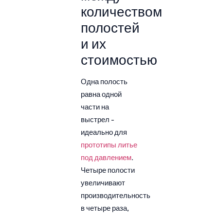
количеством
полостей
и их
стоимостью
Одна полость
равна одной
части на
выстрел -
идеально для
прототипы литье
под давлением
.
Четыре полости
увеличивают
производительность
в четыре раза,