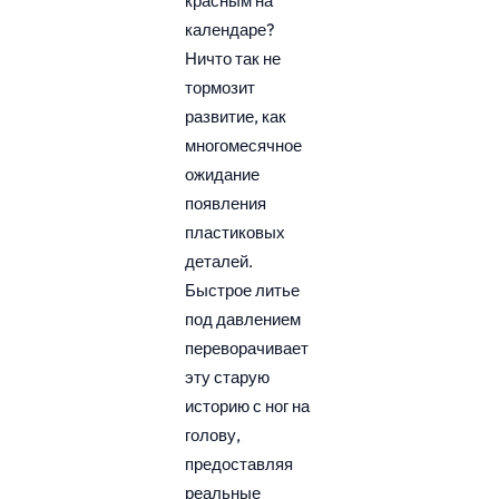
красным на
календаре?
Ничто так не
тормозит
развитие, как
многомесячное
ожидание
появления
пластиковых
деталей.
Быстрое литье
под давлением
переворачивает
эту старую
историю с ног на
голову,
предоставляя
реальные