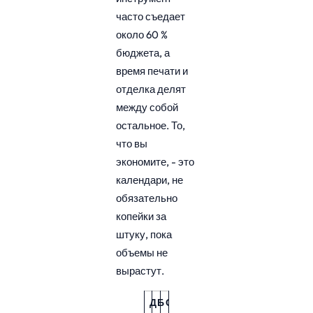
часто съедает
около 60 %
бюджета, а
время печати и
отделка делят
между собой
остальное. То,
что вы
экономите, - это
календари, не
обязательно
копейки за
штуку, пока
объемы не
вырастут.
Д
Б
О