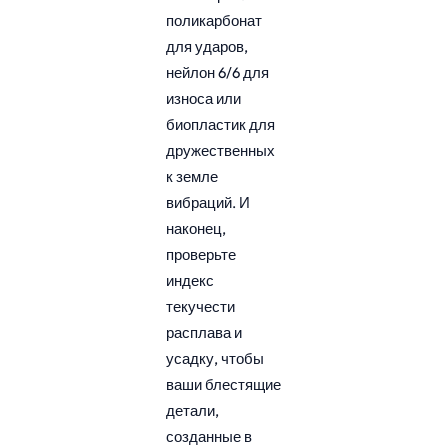
поликарбонат
для ударов,
нейлон 6/6 для
износа или
биопластик для
дружественных
к земле
вибраций. И
наконец,
проверьте
индекс
текучести
расплава и
усадку, чтобы
ваши блестящие
детали,
созданные в