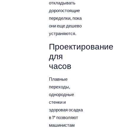
откладывать
дорогостоящие
переделки, пока
они еще дешево
устраняются.
Проектирование
для
часов
Плавные
переходы,
однородные
стенки и
здоровая осадка
в 1° позволяют
машинистам