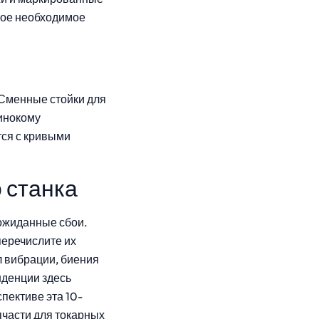
мое необходимое
 Сменные стойки для
инокому
тся с кривыми
 станка
еожиданные сбои.
 перечислите их
 вибрации, биения
нденции здесь
пективе эта 10-
пчасти для токарных