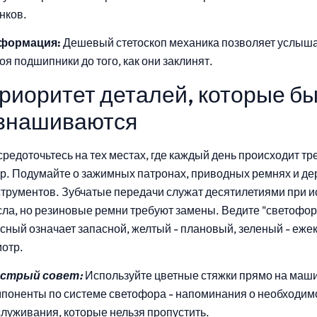
нков.
формация:
Дешевый стетоскоп механика позволяет услыш
оя подшипники до того, как они заклинят.
риоритет деталей, которые б
знашиваются
редоточьтесь на тех местах, где каждый день происходит тр
р. Подумайте о зажимных патронах, приводных ремнях и д
трументов. Зубчатые передачи служат десятилетиями при 
ла, но резиновые ремни требуют замены. Ведите "светофор
сный означает запасной, желтый - плановый, зеленый - еж
мотр.
стрый совет:
Используйте цветные стяжки прямо на маши
поненты по системе светофора - напоминания о необходим
луживания, которые нельзя пропустить.