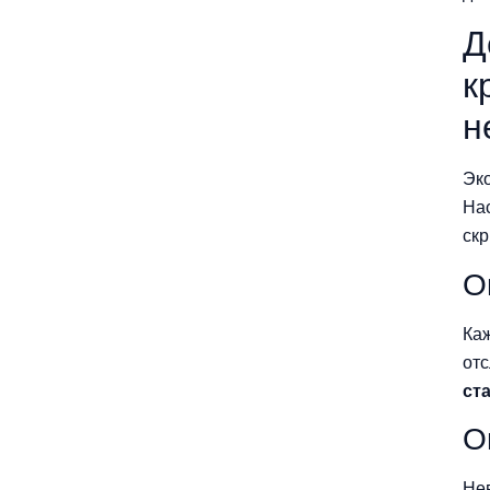
Д
к
н
Эко
Нас
скр
О
Каж
от
ст
О
Не