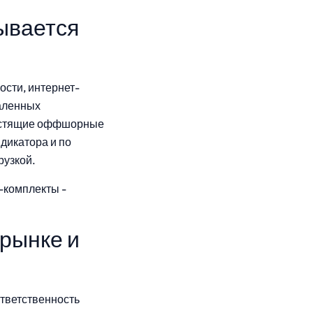
ывается
сти, интернет-
каленных
лестящие оффшорные
дикатора и по
рузкой.
комплекты -
 рынке и
тветственность