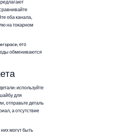
 предлагают
 сравнивайте
йте оба канала,
лю на токарном
rspace; его
оводы обмениваются
жета
детали: используйте
ншайбу для
и, отправьте деталь
иал, а отсутствие
них могут быть