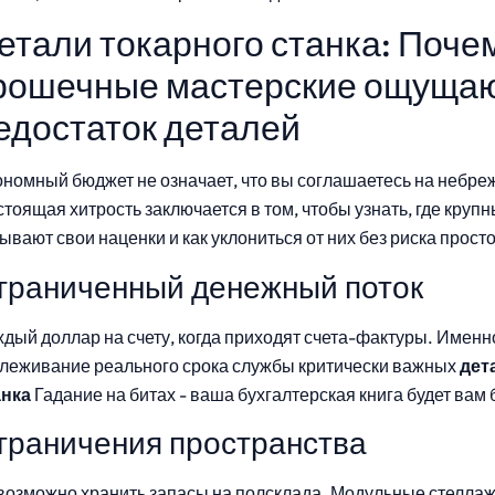
етали токарного станка: Поче
рошечные мастерские ощуща
едостаток деталей
номный бюджет не означает, что вы соглашаетесь на небре
тоящая хитрость заключается в том, чтобы узнать, где круп
ывают свои наценки и как уклониться от них без риска просто
граниченный денежный поток
дый доллар на счету, когда приходят счета-фактуры. Именн
слеживание реального срока службы критически важных
дет
анка
Гадание на битах - ваша бухгалтерская книга будет вам
граничения пространства
возможно хранить запасы на полсклада. Модульные стелла