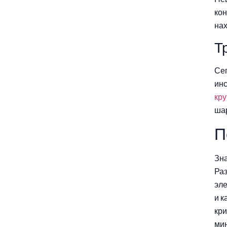
кон
нах
Т
Сег
ин
кр
ша
П
Зна
Раз
эле
и к
кри
мин