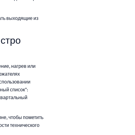
ать выходящие из
ыстро
ение, нагрев или
ержателях
использовании
ный список":
еквартальный
не, чтобы пометить
ости технического