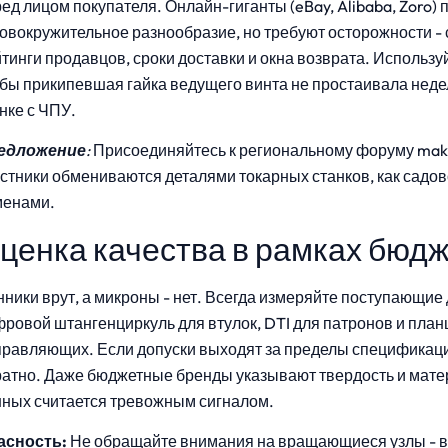
ед лицом покупателя. Онлайн-гиганты (eBay, Alibaba, Zoro)
овокружительное разнообразие, но требуют осторожности -
тинги продавцов, сроки доставки и окна возврата. Использу
бы прикипевшая гайка ведущего винта не простаивала неде
нке с ЧПУ.
едложение
:
Присоединяйтесь к региональному форуму make
стники обмениваются деталями токарных станков, как сад
менами.
ценка качества в рамках бюд
ники врут, а микроны - нет. Всегда измеряйте поступающие 
ровой штангенциркуль для втулок, DTI для патронов и пла
равляющих. Если допуски выходят за пределы спецификаци
атно. Даже бюджетные бренды указывают твердость и матер
нных считается тревожным сигналом.
асность:
Не обращайте внимания на вращающиеся узлы - в 