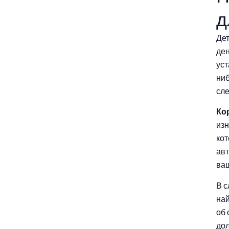
д
Дет
ден
уст
ниб
сле
Ко
изн
ко
авт
ваш
В с
най
об 
дол