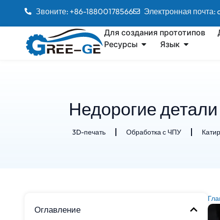
Звоните: +86-18800178566
Электронная почта:
Для создания прототипов
Ресурсы
Язык
Недорогие детали
3D-печать
Обработка с ЧПУ
Кати
Гла
Оглавление