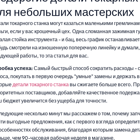
ля небольших мастерских
али токарного станка могут казаться маленькими гремлин
ьги, если у вас крошечный цех. Одна сломанная зажимная г
алая стойка инструмента - и бац, весь график останавливает
удь смотрели на изношенную поперечную линейку и думали, 
дующей работы, то эта статья для вас.
робка успеха:
Самый быстрый способ сократить расходы - с
оса, покупать в первую очередь "умные" замены и держать в 
торые
детали токарного станка
вы сжигаете больше всего. П
оритетных поставщиков, добавляйте качественное подержа
 бюджет увеличится без ущерба для точности.
ледующие несколько минут мы расскажем о том, почему запч
ти выгодные предложения, как с первого взгляда определить
особенностях обслуживания, благодаря которым замена де
ьше, чем 90-часовая рабочая неделя в магазине.