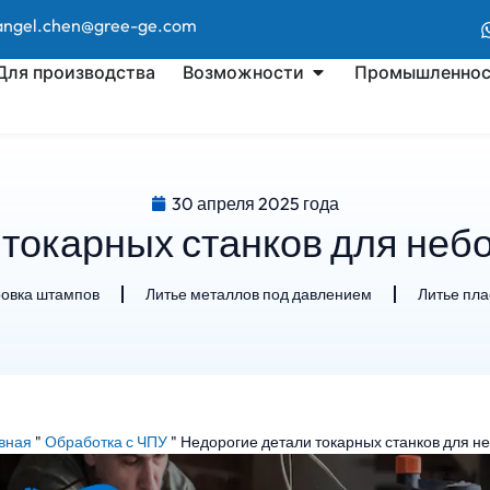
 angel.chen@gree-ge.com
Для производства
Возможности
Промышленнос
30 апреля 2025 года
 токарных станков для неб
ровка штампов
Литье металлов под давлением
Литье пл
вная
"
Обработка с ЧПУ
"
Недорогие детали токарных станков для н