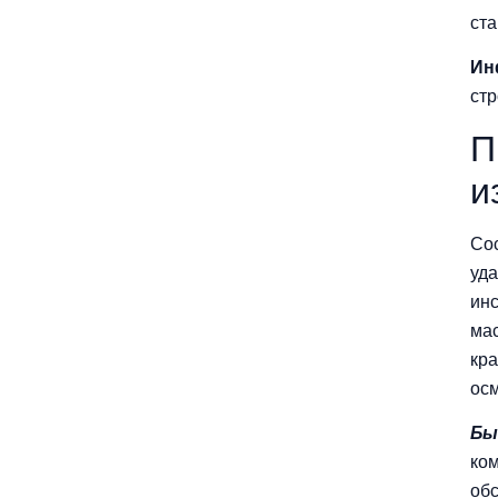
ста
Ин
стр
П
и
Сос
уда
инс
мас
кра
ос
Бы
ком
обс