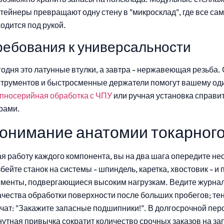
тейнеры превращают одну стену в "микросклад", где все са
одится под рукой.
ребования к универсальности
одня это латунные втулки, а завтра - нержавеющая резьба.
струментов и быстросменные держатели помогут вашему од
упносерийная обработка с ЧПУ
или ручная установка справи
рами.
онимание анатомии токарного
я работу каждого компонента, вы на два шага опередите н
бейте станок на системы - шпиндель, каретка, хвостовик - и
менты, подвергающиеся высоким нагрузкам. Ведите журнал
ачества обработки поверхности после больших пробегов; те
чат: "Закажите запасные подшипники!". В долгосрочной перс
утная привычка сократит количество срочных заказов на за