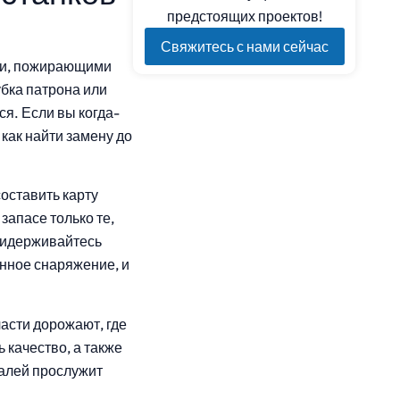
предстоящих проектов!
Свяжитесь с нами сейчас
ами, пожирающими
убка патрона или
ся. Если вы когда-
как найти замену до
оставить карту
запасе только те,
ридерживайтесь
нное снаряжение, и
асти дорожают, где
 качество, а также
талей прослужит