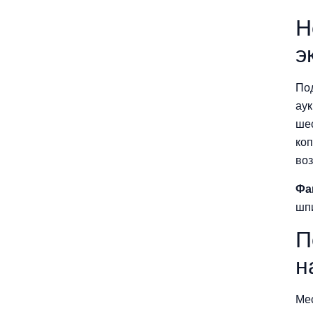
Н
э
Под
аук
ше
коп
воз
Фа
шпи
П
н
Ме