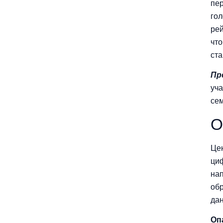
пер
гол
рей
что
ста
Пр
уча
се
О
Цен
циф
нап
обр
да
Оп