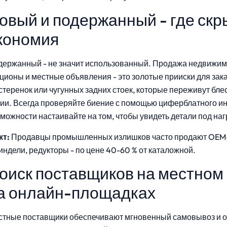
овый и подержанный - где скр
кономия
ержанный - не значит использованный. Продажа недвижимо
ционы и местные объявления - это золотые прииски для за
стеренок или чугунных задних стоек, которые переживут б
ии. Всегда проверяйте биение с помощью циферблатного ин
можности настаивайте на том, чтобы увидеть детали под наг
кт:
Продавцы промышленных излишков часто продают OEM-
ндели, редукторы - по цене 40-60 % от каталожной.
оиск поставщиков на местном
а онлайн-площадках
стные поставщики обеспечивают мгновенный самовывоз и о