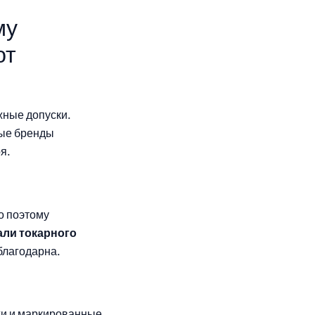
му
ют
жные допуски.
ные бренды
я.
о поэтому
али токарного
 благодарна.
жи и маркированные