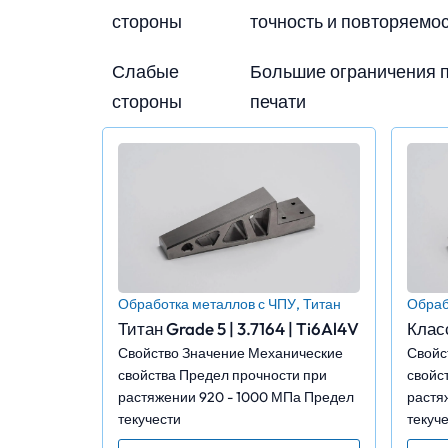
стороны
точность и повторяемо
Слабые
Большие ограничения п
стороны
печати
Обработка металлов с ЧПУ
,
Титан
Обраб
Титан Grade 5 | 3.7164 | Ti6Al4V
Класс
Свойство Значение Механические
Свойс
свойства Предел прочности при
свойс
растяжении 920 - 1000 МПа Предел
растя
текучести
текуч