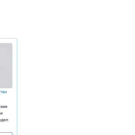
тан
ские
ри
едел