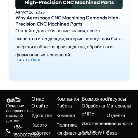
Август 26, 2025
Why Aerospace CNC Machining Demands High-
Precision CNC Machined Parts
Откройте для себя новые знания, советы
экспертов и тенденции, которые помогут вам быть
впереди в области производства, обработки и
формовочных технологий.
Читать блог
О нас
Компания
Возможности
Ресурсы
О сайте
Работа
Обработка
Материалы
Создание
совершенства
с ЧПУ
Удобства
Команда
Отделка
в каждой
детали
Изготовление
поверхности
Как это
Политика
+86-
листов и труб
работает
конфиденциальности
База
18800178566