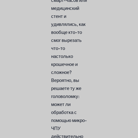
смарт-часов или
медицинский
стент и
удивлялись, как
вообще кто-то
смог вырезать
что-то
настолько
крошечное и
сложное?
Вероятно, вы
решаете ту же
головоломку:
может ли
обработка с
помощью микро-
ЧПУ
действительно