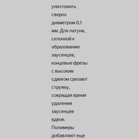
уничтожить
сверло
диаметром 0,1
мм. Для латуни,
склонной к
образованию
заусенцев,
концевые фрезы
с высоким
сдвигом срезают
стружку,
сокращая время
удаления
заусенцев
вдвое.
Полимеры
добавляют еще