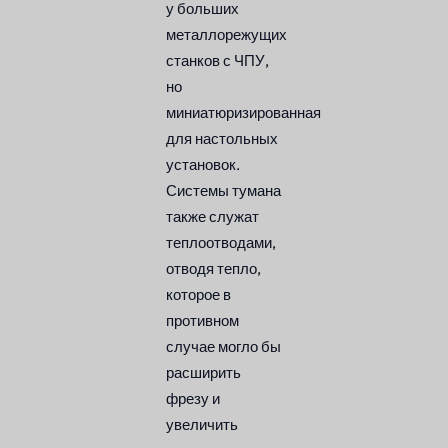
у больших
металлорежущих
станков с ЧПУ,
но
миниатюризированная
для настольных
установок.
Системы тумана
также служат
теплоотводами,
отводя тепло,
которое в
противном
случае могло бы
расширить
фрезу и
увеличить