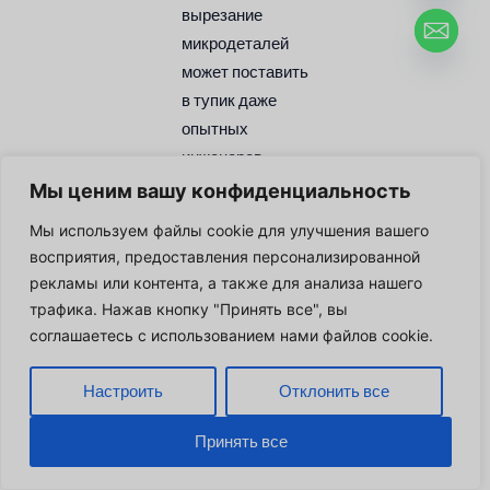
вырезание
микродеталей
может поставить
в тупик даже
опытных
инженеров.
Инструменты
Мы ценим вашу конфиденциальность
распознавания
Мы используем файлы cookie для улучшения вашего
особенностей
восприятия, предоставления персонализированной
выделяют
рекламы или контента, а также для анализа нашего
радиусы,
трафика. Нажав кнопку "Принять все", вы
меньшие, чем в
соглашаетесь с использованием нами файлов cookie.
библиотеке
инструментов,
Настроить
Отклонить все
что позволяет
перепроектировать
Принять все
конструкцию