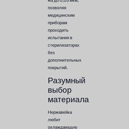
Ra до 0,05 мкм,
позволяя
медицинским
приборам
проходить
испытания в
стерилизаторах
без
дополнительных
покрытий.
Разумный
выбор
материала
Нержавейка
любит
охлаждающую