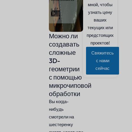
мной, чтобы
узнать цену
ваших
текущих или
Можно ли
предстоящих
создавать
проектов!
сложные
Свяжитесь
3D-
с нами
геометрии
сейчас
с помощью
микрочиповой
обработки
Вы когда-
нибудь
смотрели на
шестеренку