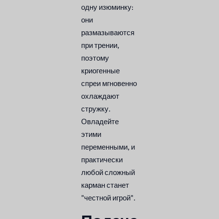
одну изюминку:
они
размазываются
при трении,
поэтому
криогенные
спреи мгновенно
охлаждают
стружку.
Овладейте
этими
переменными, и
практически
любой сложный
карман станет
"честной игрой".