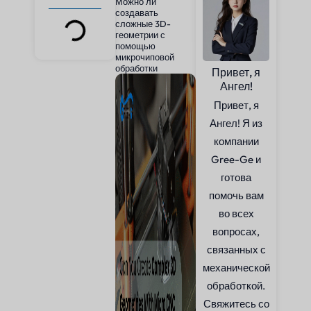
Можно ли
создавать
сложные 3D-
геометрии с
помощью
микрочиповой
обработки
Привет, я
Ангел!
Привет, я
Ангел! Я из
компании
Gree-Ge и
готова
помочь вам
во всех
вопросах,
связанных с
механической
обработкой.
Свяжитесь со