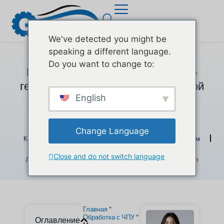
We've detected you might be
speaking a different language.
Май 13, 2025
Do you want to change to:
Можно ли создавать сложные 3D-
геометрии с помощью микрочиповой
English
обработки
3D-печать
Обработка с ЧПУ
Change Language
Катировка штампов
Литье металлов под давлением
Close and do not switch language
Литье пластмасс под давлением
Листовой металл
Главная
"
Обработка с ЧПУ
"
Оглавление