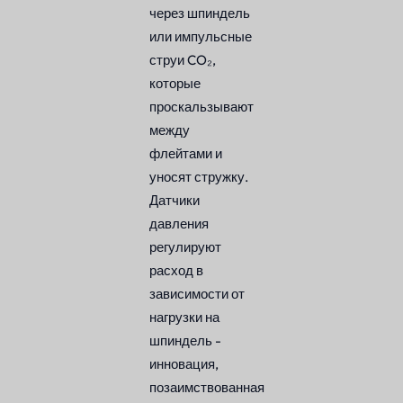
через шпиндель
или импульсные
струи CO₂,
которые
проскальзывают
между
флейтами и
уносят стружку.
Датчики
давления
регулируют
расход в
зависимости от
нагрузки на
шпиндель -
инновация,
позаимствованная