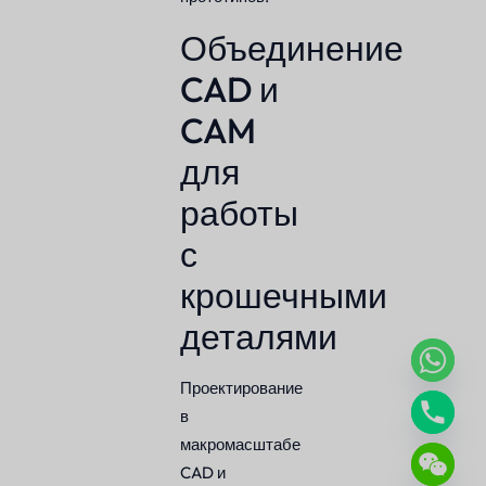
Объединение
CAD и
CAM
для
работы
с
крошечными
деталями
Проектирование
в
макромасштабе
CAD и