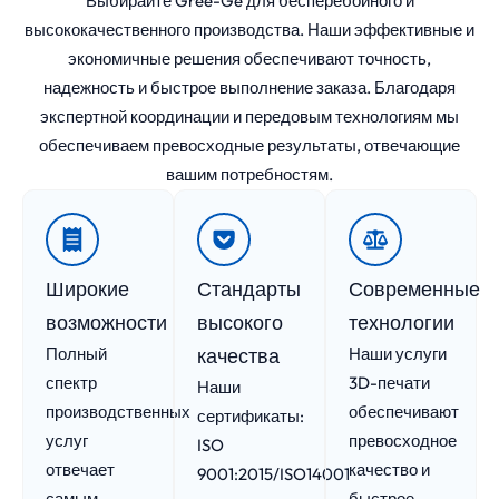
Выбирайте Gree-Ge для бесперебойного и
высококачественного производства. Наши эффективные и
экономичные решения обеспечивают точность,
надежность и быстрое выполнение заказа. Благодаря
экспертной координации и передовым технологиям мы
обеспечиваем превосходные результаты, отвечающие
вашим потребностям.
Широкие
Стандарты
Современные
возможности
высокого
технологии
Полный
качества
Наши услуги
спектр
3D-печати
Наши
производственных
обеспечивают
сертификаты:
услуг
превосходное
ISO
отвечает
качество и
9001:2015/ISO14001
самым
быстрое