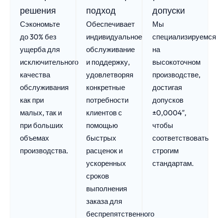
решения
подход
допуски
Сэкономьте
Обеспечивает
Мы
до 30% без
индивидуальное
специализируемся
ущерба для
обслуживание
на
исключительного
и поддержку,
высокоточном
качества
удовлетворяя
производстве,
обслуживания
конкретные
достигая
как при
потребности
допусков
малых, так и
клиентов с
±0,0004″,
при больших
помощью
чтобы
объемах
быстрых
соответствовать
производства.
расценок и
строгим
ускоренных
стандартам.
сроков
выполнения
заказа для
беспрепятственного