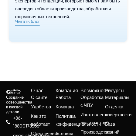
экспертов и тенденции, которые помогут вам быть
впереди в области производства, обработки и
формовочных технологий.
Читать блог
О нас
Компания
Возможности
Ресурсы
О сайте
Работа
Обработка
Материалы
Создание
совершенства
с ЧПУ
Удобства
Команда
Отделка
в каждой
детали
Изготовление
поверхности
Как это
Политика
+86-
листов и труб
работает
конфиденциальности
База
18800178566
Производство
знаний
Обеспечение
Условия
angel.chen@gree-