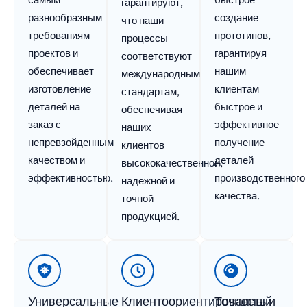
гарантируют,
разнообразным
создание
что наши
требованиям
прототипов,
процессы
проектов и
гарантируя
соответствуют
обеспечивает
нашим
международным
изготовление
клиентам
стандартам,
деталей на
быстрое и
обеспечивая
заказ с
эффективное
наших
непревзойденным
получение
клиентов
качеством и
деталей
высококачественной,
эффективностью.
производственного
надежной и
качества.
точной
продукцией.
Универсальные
Клиентоориентированный
Точность и