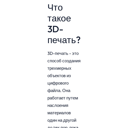
Что
такое
3D-
печать?
3D-печать - это
способ создания
трехмерных
объектов из
цифрового
файла. Она
работает путем
наслоения
материалов
один на другой
до тех пор, пока