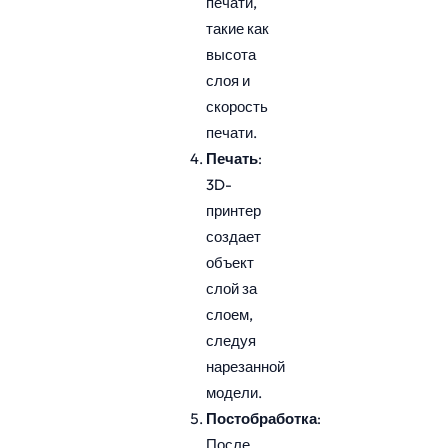
печати,
такие как
высота
слоя и
скорость
печати.
Печать
:
3D-
принтер
создает
объект
слой за
слоем,
следуя
нарезанной
модели.
Постобработка
:
После