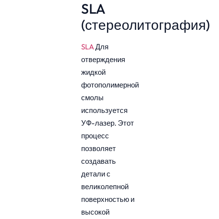
SLA
(стереолитография)
SLA
Для
отверждения
жидкой
фотополимерной
смолы
используется
УФ-лазер. Этот
процесс
позволяет
создавать
детали с
великолепной
поверхностью и
высокой