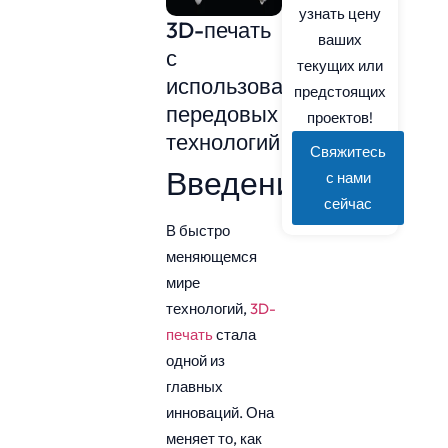
узнать цену
3D-печать
ваших
с
текущих или
использованием
предстоящих
передовых
проектов!
технологий
Свяжитесь
Введение
с нами
сейчас
В быстро
меняющемся
мире
технологий,
3D-
печать
стала
одной из
главных
инноваций. Она
меняет то, как