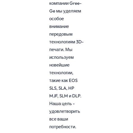
компании Gree-
Ge мы уделяем
особое
внимание
передовым
технологиям 3D-
печати. Мы
используем
новейшие
технологии,
такие как EOS
SLS, SLA, HP
MJF, SLM и DLP.
Наша цель -
удовлетворить
все ваши
потребности.