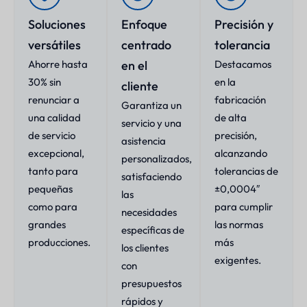
Soluciones
Enfoque
Precisión y
versátiles
centrado
tolerancia
Ahorre hasta
en el
Destacamos
30% sin
en la
cliente
renunciar a
fabricación
Garantiza un
una calidad
de alta
servicio y una
de servicio
precisión,
asistencia
excepcional,
alcanzando
personalizados,
tanto para
tolerancias de
satisfaciendo
pequeñas
±0,0004″
las
como para
para cumplir
necesidades
grandes
las normas
específicas de
producciones.
más
los clientes
exigentes.
con
presupuestos
rápidos y