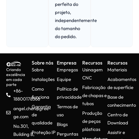
perfeita do
projeto,
independentemente
do tamanho
do pedido.
Sobre nós
Empresa
Recursos
Recursos
Sobre
Empregos
Usinagem
Materiais
Criando
excelência
CNC
Instalações
Equipe
Acabamentos
em cada
parte
Fabricação
de superfície
Como
Política de
+86-
de chapas e
funciona
privacidade
Base de
18800178566
tubos
conhecimento
Garantia
Termos de
angel.chen@gree-
Produção
de
uso
Centro de
ge.com
de peças
qualidade
Download
Blogs
No.301,
plásticas
Proteção IP
Assistir e
Perguntas
Building B,
Manufatura