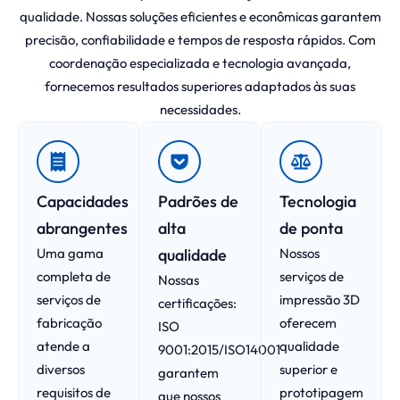
qualidade. Nossas soluções eficientes e econômicas garantem
precisão, confiabilidade e tempos de resposta rápidos. Com
coordenação especializada e tecnologia avançada,
fornecemos resultados superiores adaptados às suas
necessidades.
Capacidades
Padrões de
Tecnologia
abrangentes
alta
de ponta
Uma gama
qualidade
Nossos
completa de
serviços de
Nossas
serviços de
impressão 3D
certificações:
fabricação
oferecem
ISO
atende a
qualidade
9001:2015/ISO14001
diversos
superior e
garantem
requisitos de
prototipagem
que nossos