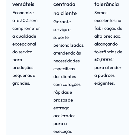
versáteis
centrada
tolerância
Economize
no cliente
Somos
até 30% sem
excelentes na
Garante
comprometer
fabricação de
serviço e
a qualidade
alta precisão,
suporte
excepcional
alcançando
personalizados,
do serviço
tolerâncias de
atendendo às
para
±0,0004″
necessidades
produções
para atender
específicas
pequenas e
a padrões
dos clientes
grandes.
exigentes.
com cotações
rápidas e
prazos de
entrega
acelerados
para a
execução