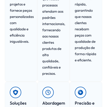
projetos e
rápida,
processos
fornece peças
garantindo
atendam aos
personalizadas
que nossos
padrões
com
clientes
internacionais,
qualidade e
recebam
fornecendo
eficiência
peças com
aos nossos
inigualáveis.
qualidade de
clientes
produção de
produtos de
forma rápida
alta
e eficiente.
qualidade,
confiáveis e
precisos.
Soluções
Abordagem
Precisão e