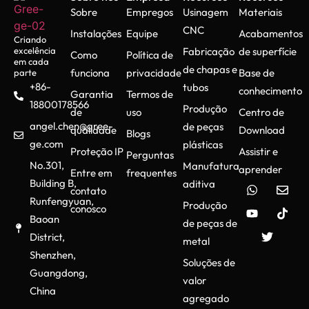
Sobre
Empregos
Usinagem
Materiais
CNC
Instalações
Equipe
Acabamentos
Criando
excelência
Fabricação
de superfície
Como
Política de
em cada
de chapas e
funciona
privacidade
Base de
parte
+86-
tubos
conhecimento
Garantia
Termos de
18800178566
Produção
de
uso
Centro de
angel.chen@gree-
de peças
qualidade
Download
Blogs
ge.com
plásticas
Proteção IP
Assistir e
Perguntas
No.301,
Manufatura
aprender
Entre em
frequentes
Building B,
aditiva
contato
Runfengyuan,
Produção
conosco
Baoan
de peças de
District,
metal
Shenzhen,
Soluções de
Guangdong,
valor
China
agregado