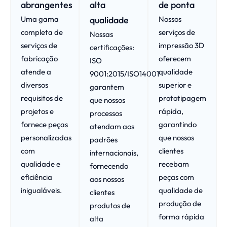
abrangentes
alta
de ponta
Uma gama
qualidade
Nossos
completa de
serviços de
Nossas
serviços de
impressão 3D
certificações:
fabricação
oferecem
ISO
atende a
qualidade
9001:2015/ISO14001
diversos
superior e
garantem
requisitos de
prototipagem
que nossos
projetos e
rápida,
processos
fornece peças
garantindo
atendam aos
personalizadas
que nossos
padrões
com
clientes
internacionais,
qualidade e
recebam
fornecendo
eficiência
peças com
aos nossos
inigualáveis.
qualidade de
clientes
produção de
produtos de
forma rápida
alta