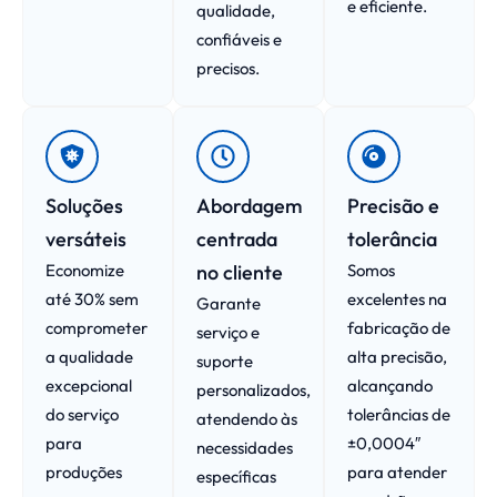
e eficiente.
qualidade,
confiáveis e
precisos.
Soluções
Abordagem
Precisão e
versáteis
centrada
tolerância
Economize
no cliente
Somos
até 30% sem
excelentes na
Garante
comprometer
fabricação de
serviço e
a qualidade
alta precisão,
suporte
excepcional
alcançando
personalizados,
do serviço
tolerâncias de
atendendo às
para
±0,0004″
necessidades
produções
para atender
específicas