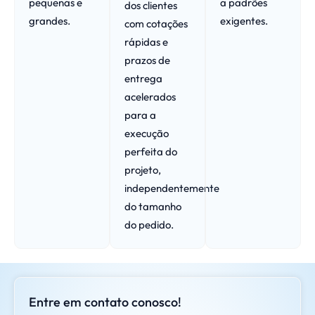
pequenas e
a padrões
dos clientes
grandes.
exigentes.
com cotações
rápidas e
prazos de
entrega
acelerados
para a
execução
perfeita do
projeto,
independentemente
do tamanho
do pedido.
Entre em contato conosco!