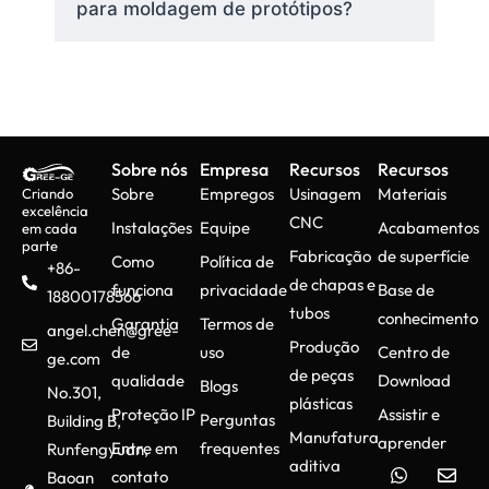
para moldagem de protótipos?
Ferramental
rápido
A criação de moldes de
Sobre nós
Empresa
Recursos
Recursos
protótipos ocorre por meio de
Sobre
Empregos
Usinagem
Materiais
Criando
Usinagem CNC
ou
Impressão
excelência
CNC
Instalações
Equipe
Acabamentos
em cada
3D
no processo conhecido
parte
Fabricação
de superfície
como ferramental rápido. O
Como
Política de
+86-
de chapas e
cronograma de produção do
funciona
privacidade
Base de
18800178566
tubos
molde torna-se mais rápido
conhecimento
Garantia
Termos de
angel.chen@gree-
com o uso de usinagem de alta
Produção
de
uso
Centro de
ge.com
velocidade juntamente com
de peças
qualidade
Download
Blogs
No.301,
métodos de ferramental de
plásticas
Proteção IP
Assistir e
baixo volume.
Perguntas
Building B,
Manufatura
aprender
Entre em
frequentes
Runfengyuan,
aditiva
contato
Baoan