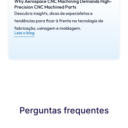
Why Aerospace CNC Machining Demands High-
Precision CNC Machined Parts
A Moldagem de Protótipos
Descubra insights, dicas de especialistas e
consiste em um fluxo de
tendências para ficar à frente na tecnologia de
trabalho específico que permite
fabricação, usinagem e moldagem.
Leia o blog
a fabricação eficiente de peças
de teste sem erros:
Design e
modelagem 3D
A primeira etapa inclui a criação
de modelos de projeto auxiliado
por computador (CAD) para
desenvolver o molde do
Perguntas frequentes
protótipo por meio de
modelagem 3D. É feita uma
análise detalhada do projeto