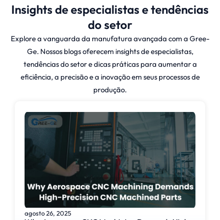
Insights de especialistas e tendências
e as despesas de fabricação.
do setor
Explore a vanguarda da manufatura avançada com a Gree-
A Gree-Ge permite que as
Ge. Nossos blogs oferecem insights de especialistas,
empresas tenham acesso a
tendências do setor e dicas práticas para aumentar a
serviços de moldagem de
eficiência, a precisão e a inovação em seus processos de
protótipos de alta qualidade
produção.
que desenvolvem seus produtos
com eficiência.
Como a
moldagem de
protótipos
realmente
funciona?
agosto 26, 2025