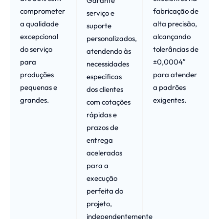
Garante
comprometer
fabricação de
serviço e
a qualidade
alta precisão,
suporte
excepcional
alcançando
personalizados,
do serviço
tolerâncias de
atendendo às
para
±0,0004″
necessidades
produções
para atender
específicas
pequenas e
a padrões
dos clientes
grandes.
exigentes.
com cotações
rápidas e
prazos de
entrega
acelerados
para a
execução
perfeita do
projeto,
independentemente