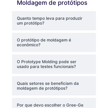
Moldagem de protótipos
para garantir que a peça possa
ser fabricada com sucesso e
que a geometria precise ser
Quanto tempo leva para produzir
aprimorada para o processo de
um protótipo?
moldagem por injeção.
O protótipo de moldagem é
Seleção de
econômico?
materiais
O Prototype Molding pode ser
Os plásticos adequados para
usado para testes funcionais?
uma aplicação específica são
selecionados de acordo com
sua capacidade de resistência,
Quais setores se beneficiam da
com suas características de
moldagem de protótipos?
durabilidade e tolerância à
temperatura e com as
Por que devo escolher o Gree-Ge
restrições de uso.