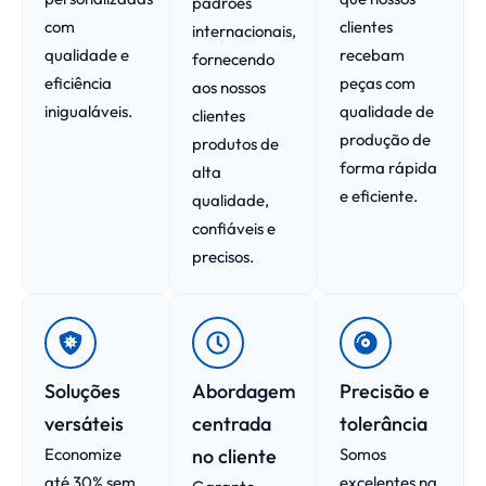
padrões
com
clientes
internacionais,
qualidade e
recebam
fornecendo
eficiência
peças com
aos nossos
inigualáveis.
qualidade de
clientes
produção de
produtos de
forma rápida
alta
e eficiente.
qualidade,
confiáveis e
precisos.
Soluções
Abordagem
Precisão e
versáteis
centrada
tolerância
Economize
no cliente
Somos
até 30% sem
excelentes na