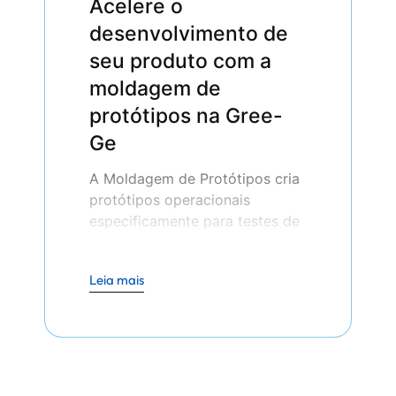
Acelere o
desenvolvimento de
seu produto com a
moldagem de
protótipos na Gree-
Ge
A Moldagem de Protótipos cria
protótipos operacionais
especificamente para testes de
pré-produção. Por meio de seu
processo de produção, as
Leia mais
empresas testam os projetos de
novos produtos enquanto
examinam o desempenho e
implementam as modificações
necessárias para que possam
minimizar os riscos do produto