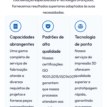
fornecemos resultados superiores adaptados às suas
necessidades.
Capacidades
Padrões de
Tecnologia
abrangentes
alta
de ponta
Uma gama
qualidade
Nossos
completa de
serviços de
Nossas
serviços de
impressão 3D
certificações:
fabricação
oferecem
ISO
atende a
qualidade
9001:2015/ISO14001
diversos
superior e
garantem
requisitos de
prototipagem
que nossos
projetos e
rápida,
processos
fornece peças
garantindo
atendam aos
personalizadas
que nossos