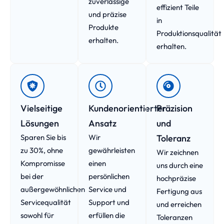
zuverlässige
effizient Teile
und präzise
in
Produkte
Produktionsqualität
erhalten.
erhalten.
Vielseitige
Kundenorientierter
Präzision
Lösungen
Ansatz
und
Sparen Sie bis
Wir
Toleranz
zu 30%, ohne
gewährleisten
Wir zeichnen
Kompromisse
einen
uns durch eine
bei der
persönlichen
hochpräzise
außergewöhnlichen
Service und
Fertigung aus
Servicequalität
Support und
und erreichen
sowohl für
erfüllen die
Toleranzen