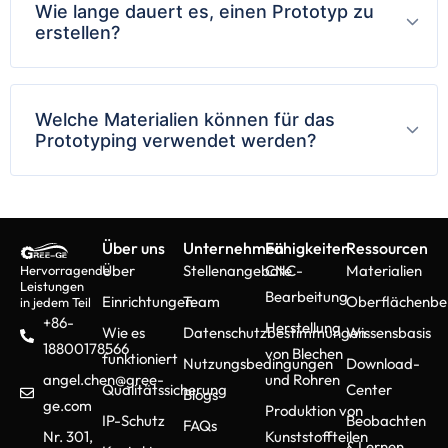
Wie lange dauert es, einen Prototyp zu
erstellen?
Welche Materialien können für das
Prototyping verwendet werden?
Über uns
Unternehmen
Fähigkeiten
Ressourcen
Über
Stellenangebote
CNC-
Materialien
Hervorragende
Leistungen
Bearbeitung
Einrichtungen
Team
Oberflächenbe
in jedem Teil
+86-
Herstellung
Wie es
Datenschutzbestimmungen
Wissensbasis
18800178566
von Blechen
funktioniert
Nutzungsbedingungen
Download-
angel.chen@gree-
und Rohren
Qualitätssicherung
Center
Blogs
ge.com
Produktion von
IP-Schutz
Beobachten
FAQs
Nr. 301,
Kunststoffteilen
& Lernen