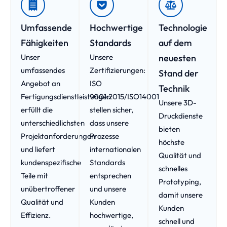
Umfassende
Hochwertige
Technologie
Fähigkeiten
Standards
auf dem
Unser
Unsere
neuesten
umfassendes
Zertifizierungen:
Stand der
Angebot an
ISO
Technik
Fertigungsdienstleistungen
9001:2015/ISO14001
Unsere 3D-
erfüllt die
stellen sicher,
Druckdienste
unterschiedlichsten
dass unsere
bieten
Projektanforderungen
Prozesse
höchste
und liefert
internationalen
Qualität und
kundenspezifische
Standards
schnelles
Teile mit
entsprechen
Prototyping,
unübertroffener
und unsere
damit unsere
Qualität und
Kunden
Kunden
Effizienz.
hochwertige,
schnell und