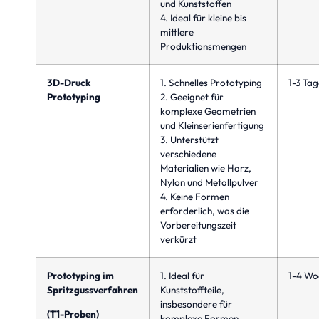
und Kunststoffen
4. Ideal für kleine bis
mittlere
Produktionsmengen
3D-Druck
1. Schnelles Prototyping
1-3 Tag
Prototyping
2. Geeignet für
komplexe Geometrien
und Kleinserienfertigung
3. Unterstützt
verschiedene
Materialien wie Harz,
Nylon und Metallpulver
4. Keine Formen
erforderlich, was die
Vorbereitungszeit
verkürzt
Prototyping im
1. Ideal für
1-4 Wo
Spritzgussverfahren
Kunststoffteile,
insbesondere für
(T1-Proben)
komplexe Formen