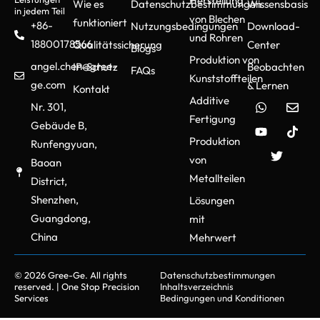
Herstellung
Wie es
Datenschutzbestimmungen
Wissensbasis
in jedem Teil
von Blechen
funktioniert
+86-
Nutzungsbedingungen
Download-
und Rohren
18800178566
Qualitätssicherung
Center
Blogs
Produktion von
angel.chen@gree-
IP-Schutz
Beobachten
FAQs
Kunststoffteilen
ge.com
& Lernen
Kontakt
Additive
Nr. 301,
Fertigung
Gebäude B,
Produktion
Runfengyuan,
von
Baoan
Metallteilen
District,
Shenzhen,
Lösungen
Guangdong,
mit
China
Mehrwert
© 2026 Gree-Ge. All rights
Datenschutzbestimmungen
reserved. | One Stop Precision
Inhaltsverzeichnis
Services
Bedingungen und Konditionen