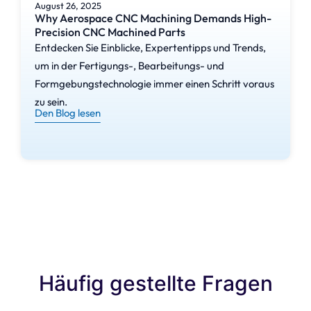
qualitativ hochwertige
August 26, 2025
Why Aerospace CNC Machining Demands High-
Produktausgabe bei allen
Precision CNC Machined Parts
hergestellten Chargen zu
Entdecken Sie Einblicke, Expertentipps und Trends,
erhalten.
um in der Fertigungs-, Bearbeitungs- und
Formgebungstechnologie immer einen Schritt voraus
Vorteile des
zu sein.
Den Blog lesen
Production
Molding
Die Verteilung der
Werkzeugkosten auf große
Produktionsvolumina sorgt
für Kosteneffizienz bei der
Herstellung von Formteilen.
Die Integration
Häufig gestellte Fragen
fortschrittlicher
Automatisierung in