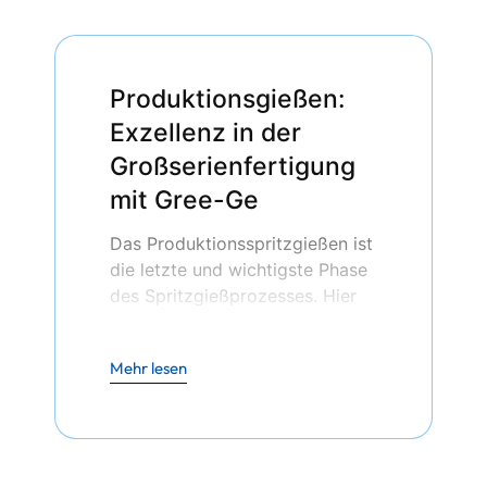
Produktionsgießen:
Exzellenz in der
Großserienfertigung
mit Gree-Ge
Das Produktionsspritzgießen ist
die letzte und wichtigste Phase
des Spritzgießprozesses. Hier
werden große Mengen von
Kunststoffteilen mit
Mehr lesen
Beständigkeit, Effizienz und
Präzision hergestellt. Das
Produktionsverfahren
ermöglicht eine wirtschaftliche
und großtechnische Fertigung