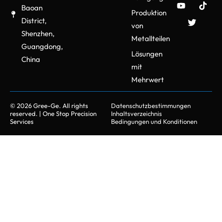
Haltbarkeit.
Baoan
Produktion
Ein nachhaltiger
District,
von
Produktionsprozess entsteht
Shenzhen,
Metallteilen
durch fortschrittliche
Guangdong,
Lösungen
Formmethoden, die den
China
Materialverbrauch effizient
mit
verwalten und die
Mehrwert
Abfallmenge reduzieren.
© 2026 Gree-Ge. All rights
Datenschutzbestimmungen
reserved. | One Stop Precision
Inhaltsverzeichnis
Services
Bedingungen und Konditionen
Gree-Ge: Ihre
ultimative Wahl
für Production
Molding Services
Unser Unternehmen verfügt
über fortschrittliche