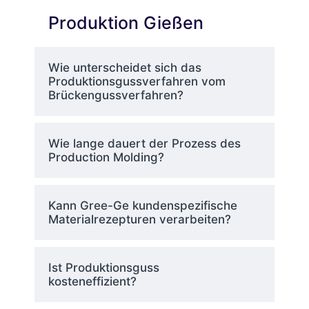
Verbindung mit strengen
Produktion Gießen
Qualitätskontrollstandards
garantiert, dass jedes
produzierte Teil den präzisen
Wie unterscheidet sich das
Produktionsgussverfahren vom
Spezifikationen entspricht
Brückengussverfahren?
und die Abweichungen
zwischen den Teilen minimal
sind.
Wie lange dauert der Prozess des
Das Design für den
Production Molding?
Produktionsguss ermöglicht
Unternehmen eine Produktion
in großem Maßstab, die ihre
Kann Gree-Ge kundenspezifische
Expansion unterstützt, indem
Materialrezepturen verarbeiten?
sie die Marktbedürfnisse
effizient und ohne
Produktionsunterbrechungen
Ist Produktionsguss
erfüllt.
kosteneffizient?
Kunststoffe in Verbindung mit