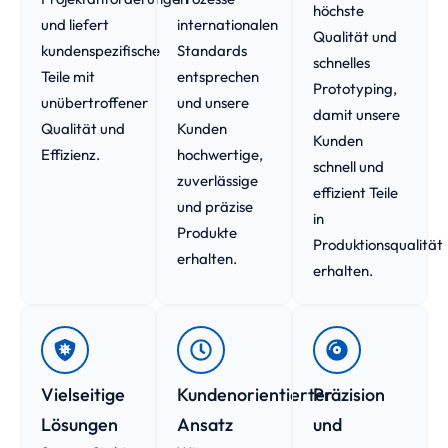
höchste
und liefert
internationalen
Qualität und
kundenspezifische
Standards
schnelles
Teile mit
entsprechen
Prototyping,
unübertroffener
und unsere
damit unsere
Qualität und
Kunden
Kunden
Effizienz.
hochwertige,
schnell und
zuverlässige
effizient Teile
und präzise
in
Produkte
Produktionsqualität
erhalten.
erhalten.
Vielseitige
Kundenorientierter
Präzision
Lösungen
Ansatz
und