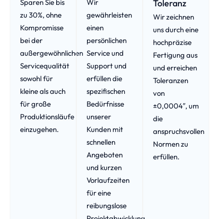
Sparen Sie bis
Wir
Toleranz
zu 30%, ohne
gewährleisten
Wir zeichnen
Kompromisse
einen
uns durch eine
bei der
persönlichen
hochpräzise
außergewöhnlichen
Service und
Fertigung aus
Servicequalität
Support und
und erreichen
sowohl für
erfüllen die
Toleranzen
kleine als auch
spezifischen
von
für große
Bedürfnisse
±0,0004″, um
Produktionsläufe
unserer
die
einzugehen.
Kunden mit
anspruchsvollen
schnellen
Normen zu
Angeboten
erfüllen.
und kurzen
Vorlaufzeiten
für eine
reibungslose
Projektabwicklung,