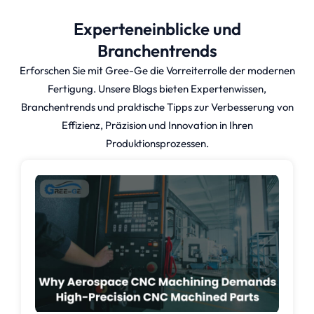
und liefert gleichzeitig
Experteneinblicke und
Ergebnisse von höchster
Qualität.
Branchentrends
Erforschen Sie mit Gree-Ge die Vorreiterrolle der modernen
Fertigung. Unsere Blogs bieten Expertenwissen,
Gree-Ge ist ein führender
Branchentrends und praktische Tipps zur Verbesserung von
Anbieter von
Effizienz, Präzision und Innovation in Ihren
Produktionsgussteilen, der
Produktionsprozessen.
modernste Materialien mit
präzisen Werkzeugen und
optimierten
Fertigungsprozessen einsetzt.
Unternehmen profitieren von
unserem Fachwissen, das es
ihnen ermöglicht, ihre
Massenproduktionskapazitäten
durch Kostenreduzierung pro
Einheit zu verbessern und eine