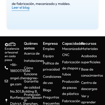
de fabricación, mecanizado y moldeo.
Leer el blog
Quiénes
Empresa
Capacidades
Recursos
somos
Empleo
Mecanizado
Materiales
Excelencia
artesanal
Acerca de
CNC
Equipo
Acabados
en cada
pieza
Instalaciones
Fabricación
superficiales
Política de
+86-
Cómo
de chapas y
privacidad
Base de
18800178566
funciona
tubos
conocimientos
Condiciones
angel.chen@gree-
Garantía
Producción
de uso
Centro de
ge.com
de calidad
de piezas
descargas
Blogs
No.301,Building B,
de plástico
Protección
Ver y
Preguntas
Runfengyuan,Baoan
IP
Fabricación
aprender
frecuentes
District, Shenzhen,