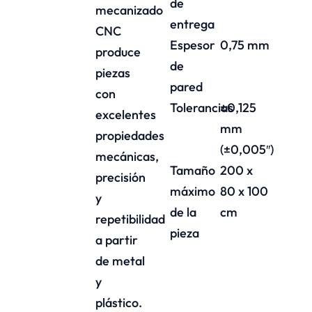
de
mecanizado
entrega
CNC
Espesor
0,75 mm
produce
de
piezas
pared
con
Tolerancias
±0,125
excelentes
mm
propiedades
(±0,005″)
mecánicas,
Tamaño
200 x
precisión
máximo
80 x 100
y
de la
cm
repetibilidad
pieza
a partir
de metal
y
plástico.