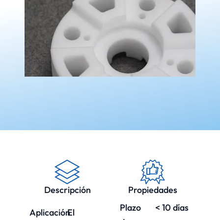
Descripción
Propiedades
Plazo
< 10 días
Aplicación
El