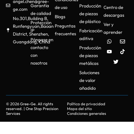
angel.chen@gree-
Garantía
Producción
de uso
Centro de
ge.com
de calidad
de piezas
descargas
Blogs
No.301,Building B,
de plástico
Protección
Ver y
Preguntas
Runfengyuan,Baoan
IP
Fabricación
aprender
frecuentes
District, Shenzhen,
aditiva
Póngase en
Guangdong, China
contacto
Producción
con
de piezas
nosotros
metálicas
Soluciones
de valor
añadido
© 2026 Gree-Ge. All rights
Política de privacidad
reserved. | One Stop Precision
Mapa del sitio
Services
Condiciones generales