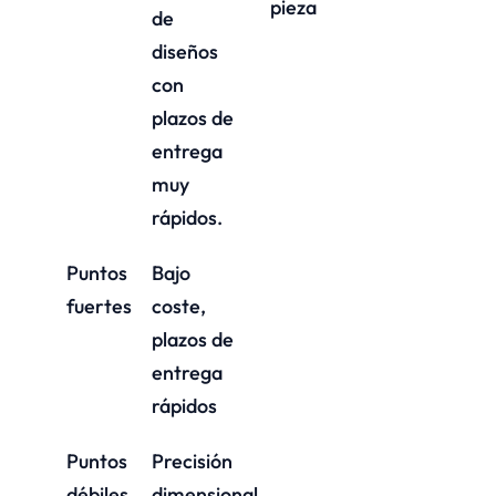
pieza
de
diseños
con
plazos de
entrega
muy
rápidos.
Puntos
Bajo
fuertes
coste,
plazos de
entrega
rápidos
Puntos
Precisión
débiles
dimensional