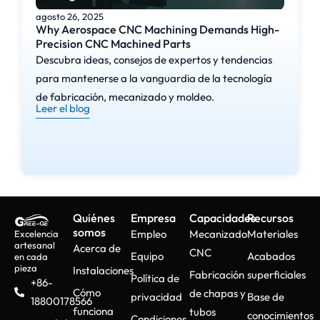
agosto 26, 2025
Why Aerospace CNC Machining Demands High-
Precision CNC Machined Parts
Descubra ideas, consejos de expertos y tendencias
para mantenerse a la vanguardia de la tecnología
de fabricación, mecanizado y moldeo.
Leer el blog
Quiénes
Empresa
Capacidades
Recursos
somos
Empleo
Mecanizado
Materiales
Excelencia
artesanal
Acerca de
CNC
Equipo
Acabados
en cada
pieza
Instalaciones
Fabricación
superficiales
Política de
+86-
Cómo
de chapas y
privacidad
Base de
18800178566
funciona
tubos
conocimientos
Condiciones