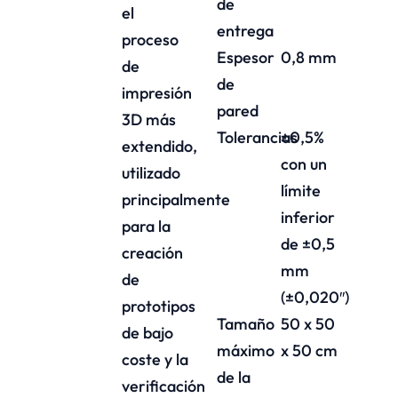
de
el
entrega
proceso
Espesor
0,8 mm
de
de
impresión
pared
3D más
Tolerancias
±0,5%
extendido,
con un
utilizado
límite
principalmente
inferior
para la
de ±0,5
creación
mm
de
(±0,020″)
prototipos
Tamaño
50 x 50
de bajo
máximo
x 50 cm
coste y la
de la
verificación