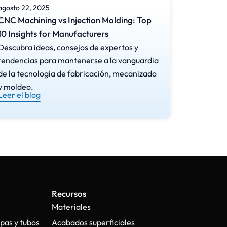
agosto 22, 2025
agosto 20,
CNC Machining vs Injection Molding: Top
7 Ways C
10 Insights for Manufacturers
Precisio
Descubra ideas, consejos de expertos y
Descubra 
tendencias para mantenerse a la vanguardia
tendencia
de la tecnología de fabricación, mecanizado
de la tec
y moldeo.
y moldeo.
Leer el blog
Leer el bl
Recursos
Materiales
pas y tubos
Acabados superficiales