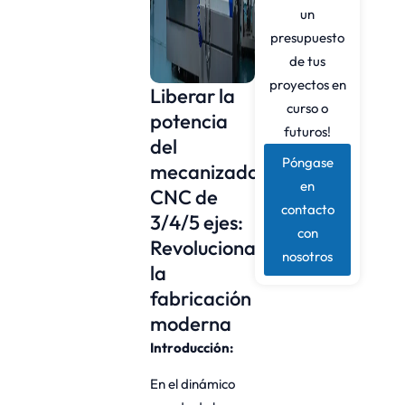
un
presupuesto
de tus
proyectos en
Liberar la
curso o
potencia
futuros!
del
Póngase
mecanizado
en
CNC de
contacto
3/4/5 ejes:
con
Revolucionando
nosotros
la
fabricación
moderna
Introducción:
En el dinámico