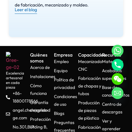
de fabricación, mecanizado y moldeo.
Leer el blog
Quiénes
Empresa
Capacidades
Recursos
somos
Empleo
Mecanizado
Materiales
Acerca de
CNC
Equipo
Acabados
Excelencia
Instalaciones
artesanal
Fabricación
superficiales
Política de
en cada
Cómo
de chapas y
privacidad
Base de
pieza
+86-
funciona
tubos
conocimientos
Condiciones
18800178566
Garantía
Producción
de uso
Centro de
angel.chen@gree-
de calidad
de piezas
descargas
Blogs
ge.com
de plástico
Protección
Ver y
Preguntas
No.301,Building B,
IP
Fabricación
aprender
frecuentes