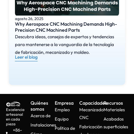
agosto 26, 2025
Why Aerospace CNC Machining Demands High-
Precision CNC Machined Parts
Descubra ideas, consejos de expertos y tendencias
para mantenerse a la vanguardia de la tecnología
de fabricación, mecanizado y moldeo.
Leer el blog
Quiénes
Empresa
Capacidades
Recursos
somos
Empleo
Mecanizado
Materiales
Excelencia
artesanal
Acerca de
CNC
Equipo
Acabados
en cada
pieza
Instalaciones
Fabricación
superficiales
Política de
+86-