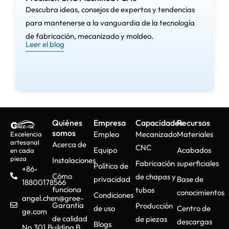
Descubra ideas, consejos de expertos y tendencias
para mantenerse a la vanguardia de la tecnología
de fabricación, mecanizado y moldeo.
Leer el blog
Quiénes
Empresa
Capacidades
Recursos
somos
Empleo
Mecanizado
Materiales
Excelencia
artesanal
Acerca de
CNC
Equipo
Acabados
en cada
pieza
Instalaciones
Fabricación
superficiales
Política de
+86-
Cómo
de chapas y
privacidad
Base de
18800178566
funciona
tubos
conocimientos
Condiciones
angel.chen@gree-
Garantía
Producción
de uso
Centro de
ge.com
de calidad
de piezas
descargas
Blogs
No.301,Building B,