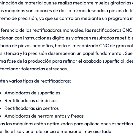
minación de material que se realiza mediante muelas giratorias 
as máquinas son capaces de dar la forma deseada a piezas de t
remo de precisión, ya que se controlan mediante un programa i
iferencia de las rectificadoras manuales, las rectificadoras CNC 
cionan con instrucciones digitales y ofrecen resultados repetibles
bado de piezas pequeñas, hasta el mecanizado CNC de gran vo
sistencia y la precisión desempeñan un papel fundamental. Suele
ima fase de la producción para refinar el acabado superficial, d
feccionar tolerancias estrechas.
sten varios tipos de rectificadoras:
Amoladoras de superficies
Rectificadoras cilíndricas
Rectificadoras sin centros
Amoladoras de herramientas y fresas
as las máquinas están optimizadas para aplicaciones específic
erficie lisa y una tolerancia dimensional muy ajustada.