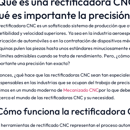
Qué es una rectificadora CN
ué es importante la precisió
rectificadora CNC es un sofisticado sistema de producción que o
etibilidad y velocidad superiores. Ya sea en la industria aeroespa
ricación de automóviles o en la contratación de dispositivos mé
uinas pulen las piezas hasta unos estándares minuciosamente e
 límites admisibles cuando se trata de rendimiento. Pero, ¿cómo
ortante una precisión tan exacta?
onces, ¿qué hace que las rectificadoras CNC sean tan especiales
ispensables en las industrias que se ocupan del trabajo de preci
imos en un mundo moderno de
Mecanizado CNC
por lo que de
cerca el mundo de las rectificadoras CNC y su necesidad.
Cómo funciona la rectificadora
 herramientas de rectificado CNC representan el proceso auto