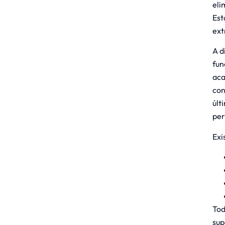
eli
Est
ext
A d
fun
aca
con
últ
per
Exi
Tod
sup