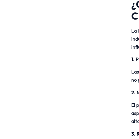
¿
C
La 
ind
inf
1.
P
Las
no 
2.
M
El 
asp
alt
3.
R