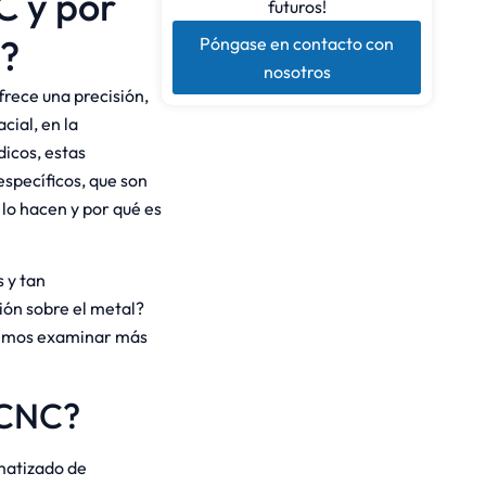
C y por
futuros!
n?
Póngase en contacto con
nosotros
frece una precisión,
cial, en la
dicos, estas
specíficos, que son
 lo hacen y por qué es
 y tan
sión sobre el metal?
bemos examinar más
 CNC?
matizado de