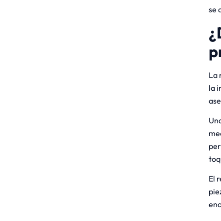
se 
¿
p
La 
la 
ase
Una
mec
per
toq
El 
pie
en