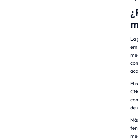
¿
m
La 
emb
mec
com
aca
El 
CNC
com
de 
Más
ten
mec