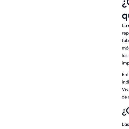
¿
q
La 
rep
fab
máq
los
imp
Ent
ind
Viv
de 
¿
Las