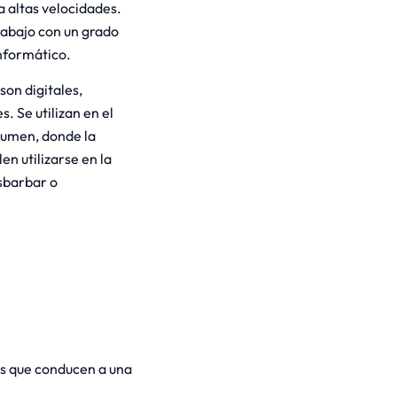
a altas velocidades.
rabajo con un grado
nformático.
son digitales,
. Se utilizan en el
lumen, donde la
n utilizarse en la
esbarbar o
as que conducen a una