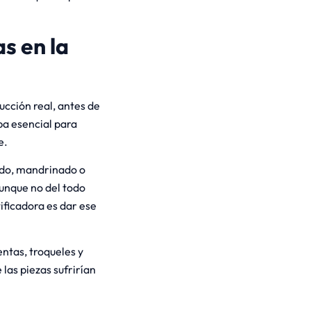
s en la
ucción real, antes de
pa esencial para
e.
ado, mandrinado o
unque no del todo
tificadora es dar ese
entas, troqueles y
e las piezas sufrirían