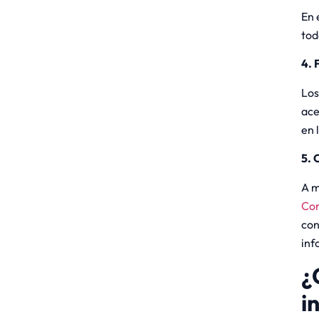
En 
tod
4.
Los
ace
en 
5.
A m
Con
con
inf
¿
i