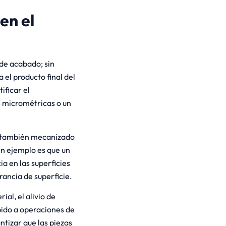
 en el
 de acabado; sin
el producto final del
ificar el
 micrométricas o un
 también mecanizado
Un ejemplo es que un
a en las superficies
erancia de superficie.
al, el alivio de
bido a operaciones de
tizar que las piezas