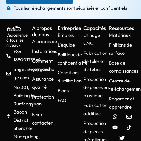
Tous les téléchargements sont sécurisés et confidentiels
A propos
Entreprise
Capacités
Ressources
de nous
Emplois
Usinage
Matériaux
L'excellence
à tous les
A propos de
CNC
L'équipe
Finitions de
niveaux
Installations
+86-
Fabrication
surface
Politique de
18800178566
Comment
de tôles et
confidentialité
Base de
ça marche
angel.chen@gree-
de tubes
connaissances
Conditions
ge.com
Assurance
Production
d'utilisation
Centre de
qualité
No.301,
de pièces en
téléchargemen
Blogs
Building B,
plastique
Protection
Regarder et
FAQ
Runfengyuan,
IP
Fabrication
apprendre
Baoan
additive
Nous
District,
contacter
Production
Shenzhen,
de pièces
Guangdong,
métalliques