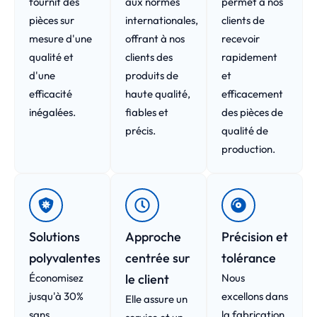
fournit des
aux normes
permet à nos
pièces sur
internationales,
clients de
mesure d'une
offrant à nos
recevoir
qualité et
clients des
rapidement
d'une
produits de
et
efficacité
haute qualité,
efficacement
inégalées.
fiables et
des pièces de
précis.
qualité de
production.
Solutions
Approche
Précision et
polyvalentes
centrée sur
tolérance
Économisez
le client
Nous
jusqu'à 30%
excellons dans
Elle assure un
sans
la fabrication