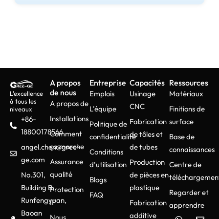
A propos
Entreprise
Capacités
Ressources
de nous
Emplois
Usinage
Matériaux
L'excellence
à tous les
A propos de
CNC
L'équipe
Finitions de
niveaux
Installations
+86-
Fabrication
surface
Politique de
18800178566
Comment
de tôles et
confidentialité
Base de
ça marche
angel.chen@gree-
de tubes
connaissances
Conditions
ge.com
Assurance
Production
d'utilisation
Centre de
qualité
No.301,
de pièces en
téléchargemen
Blogs
Building B,
plastique
Protection
Regarder et
FAQ
Runfengyuan,
IP
Fabrication
apprendre
Baoan
additive
Nous