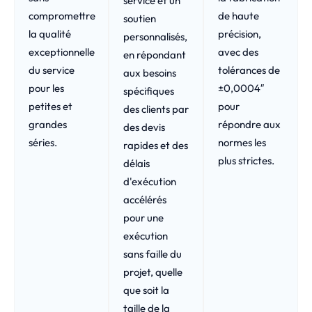
service et un
compromettre
de haute
soutien
la qualité
précision,
personnalisés,
exceptionnelle
avec des
en répondant
du service
tolérances de
aux besoins
pour les
±0,0004″
spécifiques
petites et
pour
des clients par
grandes
répondre aux
des devis
séries.
normes les
rapides et des
plus strictes.
délais
d'exécution
accélérés
pour une
exécution
sans faille du
projet, quelle
que soit la
taille de la