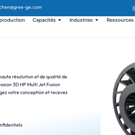
l.chen@gree-ge.com
 production
Capacités
Industries
Ressources
ute résolution et de qualité de
ession 3D HP Multi Jet Fusion
rgez votre conception et recevez
nfidentiels