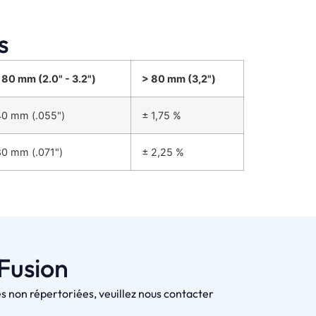
s
 80 mm (2.0" - 3.2")
> 80 mm (3,2")
40 mm (.055")
± 1,75 %
80 mm (.071")
± 2,25 %
 Fusion
 non répertoriées, veuillez nous contacter