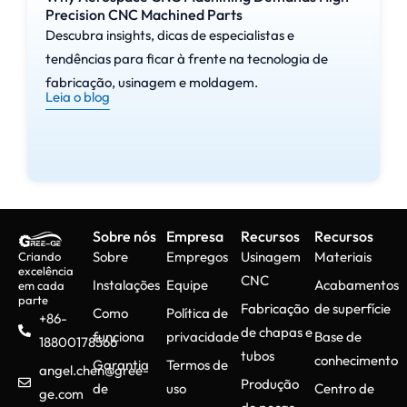
Precision CNC Machined Parts
Descubra insights, dicas de especialistas e
tendências para ficar à frente na tecnologia de
fabricação, usinagem e moldagem.
Leia o blog
Sobre nós
Empresa
Recursos
Recursos
Sobre
Empregos
Usinagem
Materiais
Criando
excelência
CNC
Instalações
Equipe
Acabamentos
em cada
parte
Fabricação
de superfície
Como
Política de
+86-
de chapas e
funciona
privacidade
Base de
18800178566
tubos
conhecimento
Garantia
Termos de
angel.chen@gree-
Produção
de
uso
Centro de
ge.com