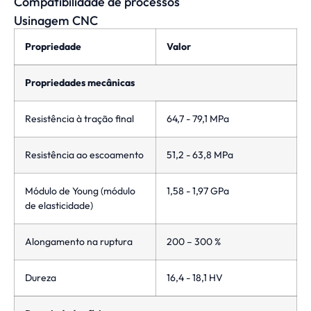
Compatibilidade de processos
Usinagem CNC
Propriedade
Valor
Propriedades mecânicas
Resistência à tração final
64,7 - 79,1 MPa
Resistência ao escoamento
51,2 - 63,8 MPa
Módulo de Young (módulo
1,58 - 1,97 GPa
de elasticidade)
Alongamento na ruptura
200 – 300 %
Dureza
16,4 - 18,1 HV