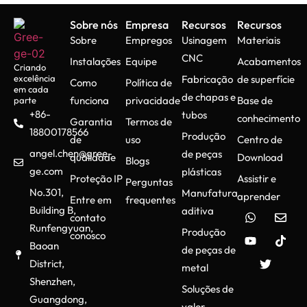
Sobre nós
Empresa
Recursos
Recursos
Sobre
Empregos
Usinagem
Materiais
CNC
Instalações
Equipe
Acabamentos
Criando
excelência
Fabricação
de superfície
Como
Política de
em cada
de chapas e
funciona
privacidade
Base de
parte
+86-
tubos
conhecimento
Garantia
Termos de
18800178566
Produção
de
uso
Centro de
angel.chen@gree-
de peças
qualidade
Download
Blogs
ge.com
plásticas
Proteção IP
Assistir e
Perguntas
No.301,
Manufatura
aprender
Entre em
frequentes
Building B,
aditiva
contato
Runfengyuan,
Produção
conosco
Baoan
de peças de
District,
metal
Shenzhen,
Soluções de
Guangdong,
valor