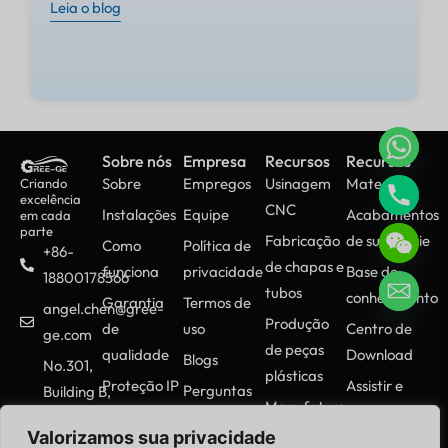
Leia o blog
Sobre nós
Empresa
Recursos
Recursos
Sobre
Empregos
Usinagem
Materiais
Criando
excelência
CNC
Instalações
Equipe
Acabamentos
em cada
parte
Fabricação
de superfície
Como
Política de
+86-
de chapas e
funciona
privacidade
Base de
18800178566
tubos
conhecimento
Garantia
Termos de
angel.chen@gree-
Produção
de
uso
Centro de
ge.com
de peças
qualidade
Download
Blogs
No.301,
plásticas
Proteção IP
Assistir e
Perguntas
Building B,
Manufatura
aprender
Entre em
frequentes
Runfengyuan,
aditiva
Valorizamos sua privacidade
contato
Baoan