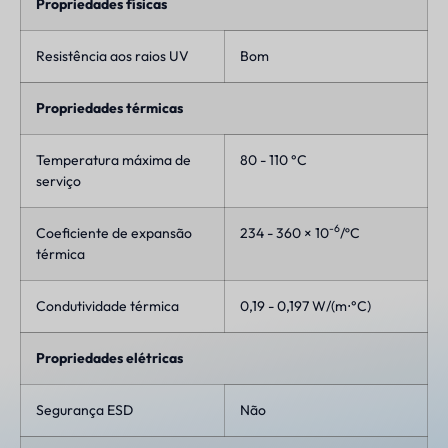
Propriedades físicas
Resistência aos raios UV
Bom
Propriedades térmicas
Temperatura máxima de
80 - 110 °C
serviço
-6
Coeficiente de expansão
234 - 360 × 10
/ºC
térmica
Condutividade térmica
0,19 - 0,197 W/(m⋅°C)
Propriedades elétricas
Segurança ESD
Não