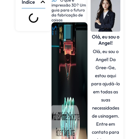
Índice
impressão 3D? Um
guia para o futuro
da fabricação de
coisas
Olá, eu sou o
Angel!
Olá, eu sou o
Angel! Da
Gree-Ge,
estou aqui
para ajudá-lo
em todas as
suas
necessidades
de usinagem.
Entre em
contato para