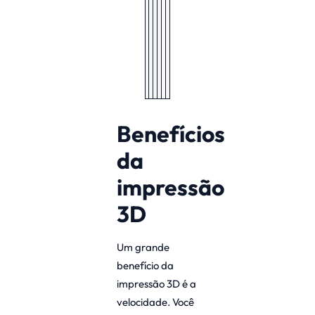
m
o
t
i
v
a
s
Benefícios
da
impressão
3D
Um grande
benefício da
impressão 3D é a
velocidade. Você