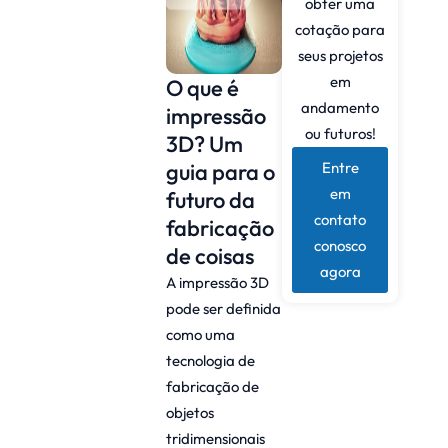
obter uma
cotação para
seus projetos
em
O que é
andamento
impressão
ou futuros!
3D? Um
guia para o
Entre
em
futuro da
contato
fabricação
conosco
de coisas
agora
A impressão 3D
pode ser definida
como uma
tecnologia de
fabricação de
objetos
tridimensionais