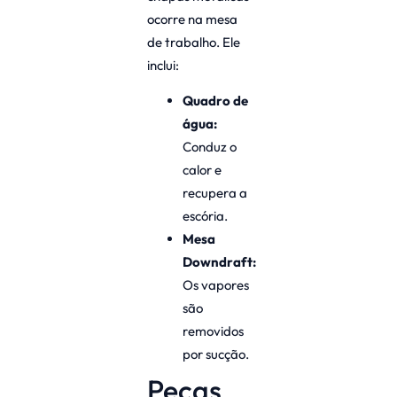
ocorre na mesa
de trabalho. Ele
inclui:
Quadro de
água:
Conduz o
calor e
recupera a
escória.
Mesa
Downdraft:
Os vapores
são
removidos
por sucção.
Peças