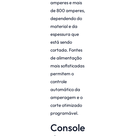
amperes e mais
de 800 amperes,
dependendo do
material e da
espessura que
está sendo
cortada. Fontes
de alimentação
mais sofisticadas
permitem o
controle
automático da
amperagem e o
corte otimizado
programável.
Console