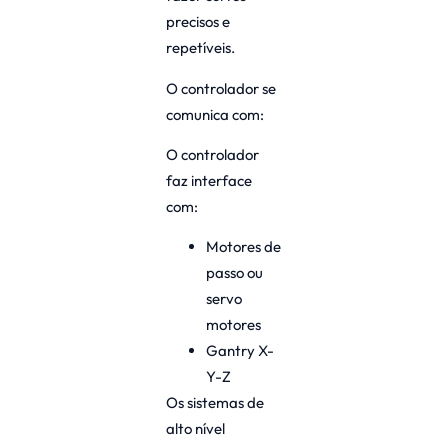
precisos e
repetíveis.
O controlador se
comunica com:
O controlador
faz interface
com:
Motores de
passo ou
servo
motores
Gantry X-
Y-Z
Os sistemas de
alto nível