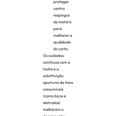
proteger
contra
respingos
de metal e
para
melhorar a
qualidade
do corte.
Os cuidados
contínuos com a
tocha e a
substituição
oportuna de itens
consumíveis
(como bicos e
eletrodos)
melhoram o