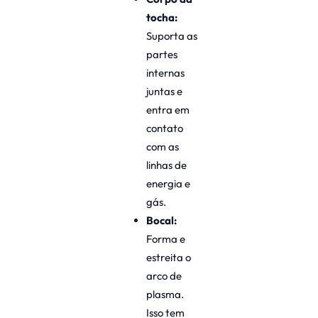
tocha:
Suporta as
partes
internas
juntas e
entra em
contato
com as
linhas de
energia e
gás.
Bocal:
Forma e
estreita o
arco de
plasma.
Isso tem