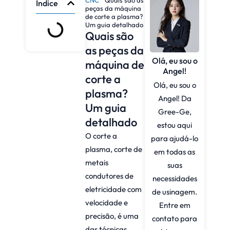
Índice
peças da máquina
de corte a plasma?
Um guia detalhado
Quais são
as peças da
Olá, eu sou o
máquina de
Angel!
corte a
Olá, eu sou o
plasma?
Angel! Da
Um guia
Gree-Ge,
detalhado
estou aqui
O corte a
para ajudá-lo
plasma, corte de
em todas as
metais
suas
condutores de
necessidades
eletricidade com
de usinagem.
velocidade e
Entre em
precisão, é uma
contato para
das técnicas