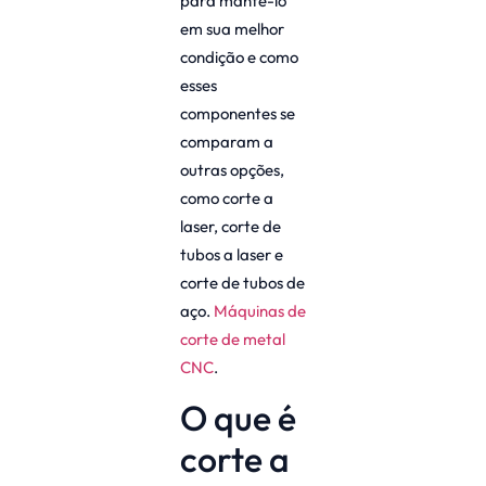
para mantê-lo
em sua melhor
condição e como
esses
componentes se
comparam a
outras opções,
como corte a
laser, corte de
tubos a laser e
corte de tubos de
aço.
Máquinas de
corte de metal
CNC
.
O que é
corte a