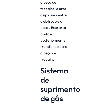
a peça de
trabalho. o arco
de plasma entre
o eletrodo e o
bocal. Esse arco
piloto é
posteriormente
transferido para
a peça de
trabalho.
Sistema
de
suprimento
de gás