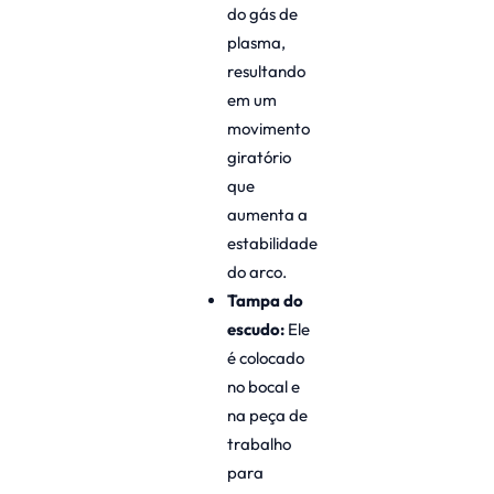
do gás de
plasma,
resultando
em um
movimento
giratório
que
aumenta a
estabilidade
do arco.
Tampa do
escudo:
Ele
é colocado
no bocal e
na peça de
trabalho
para