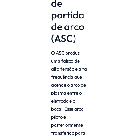
de
partida
de arco
(ASC)
O ASC produz
uma faísca de
alta tensão e alta
frequência que
acende o arco de
plasma entre o
eletrodo e o
bocal. Esse arco
piloto é
posteriormente
transferido para