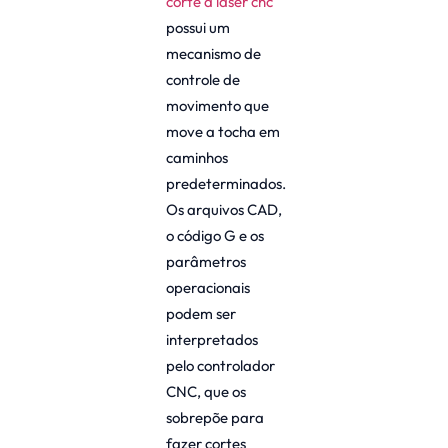
corte a laser cnc
possui um
mecanismo de
controle de
movimento que
move a tocha em
caminhos
predeterminados.
Os arquivos CAD,
o código G e os
parâmetros
operacionais
podem ser
interpretados
pelo controlador
CNC, que os
sobrepõe para
fazer cortes