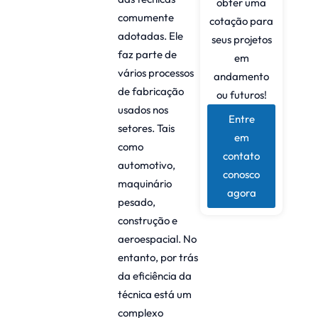
obter uma
comumente
cotação para
adotadas. Ele
seus projetos
faz parte de
em
vários processos
andamento
de fabricação
ou futuros!
usados nos
Entre
setores. Tais
em
como
contato
automotivo,
conosco
maquinário
agora
pesado,
construção e
aeroespacial. No
entanto, por trás
da eficiência da
técnica está um
complexo