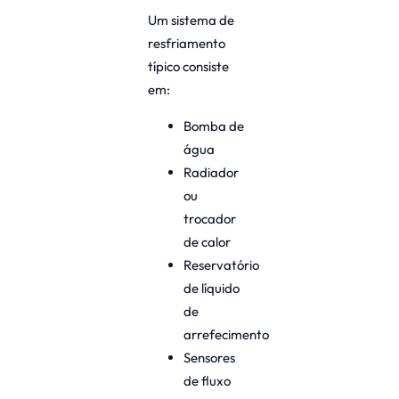
Um sistema de
resfriamento
típico consiste
em:
Bomba de
água
Radiador
ou
trocador
de calor
Reservatório
de líquido
de
arrefecimento
Sensores
de fluxo