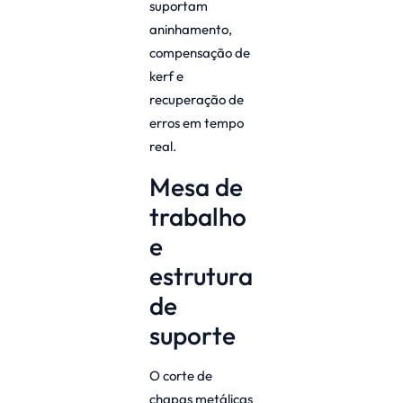
suportam
aninhamento,
compensação de
kerf e
recuperação de
erros em tempo
real.
Mesa de
trabalho
e
estrutura
de
suporte
O corte de
chapas metálicas