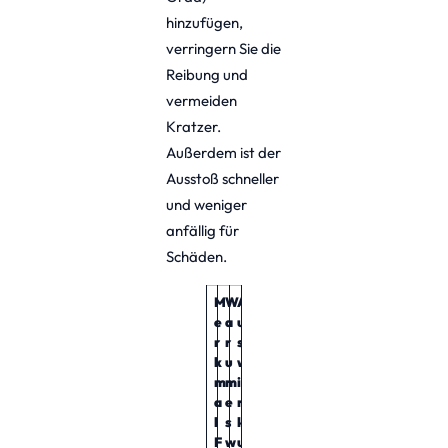
hinzufügen,
verringern Sie die
Reibung und
vermeiden
Kratzer.
Außerdem ist der
Ausstoß schneller
und weniger
anfällig für
Schäden.
M
W
A
e
a
u
r
r
s
k
u
w
m
m
i
a
e
r
l
s
k
F
w
u