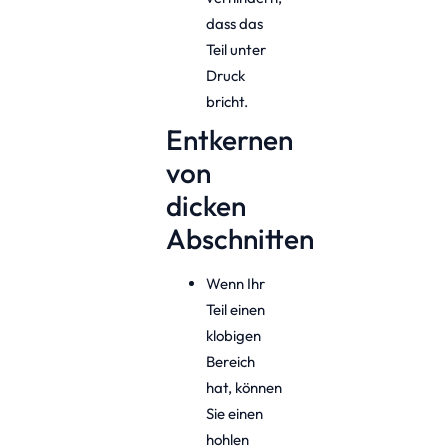
dass das
Teil unter
Druck
bricht.
Entkernen
von
dicken
Abschnitten
Wenn Ihr
Teil einen
klobigen
Bereich
hat, können
Sie einen
hohlen