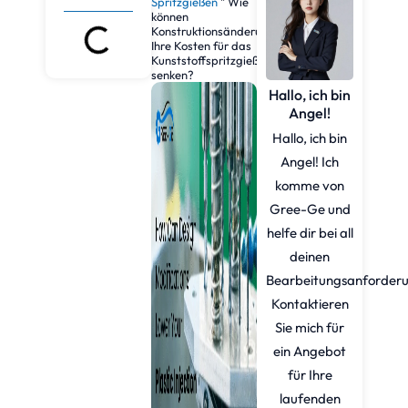
Spritzgießen
"
Wie
können
Konstruktionsänderungen
Ihre Kosten für das
Kunststoffspritzgießen
senken?
Hallo, ich bin
Angel!
Hallo, ich bin
Angel! Ich
komme von
Gree-Ge und
helfe dir bei all
deinen
Bearbeitungsanforder
Kontaktieren
Sie mich für
ein Angebot
für Ihre
laufenden