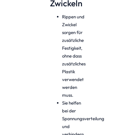
Zwickeln
Rippen und
Zwickel
sorgen für
zusätzliche
Festigkeit,
ohne dass
zusätzliches
Plastik
verwendet
werden
muss.
Sie helfen
bei der
Spannungsverteilung
und
verhindern,