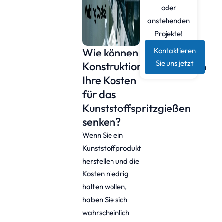
oder
anstehenden
Projekte!
Wie können
Kontaktieren
Sie uns jetzt
Konstruktionsänderungen
Ihre Kosten
für das
Kunststoffspritzgießen
senken?
Wenn Sie ein
Kunststoffprodukt
herstellen und die
Kosten niedrig
halten wollen,
haben Sie sich
wahrscheinlich