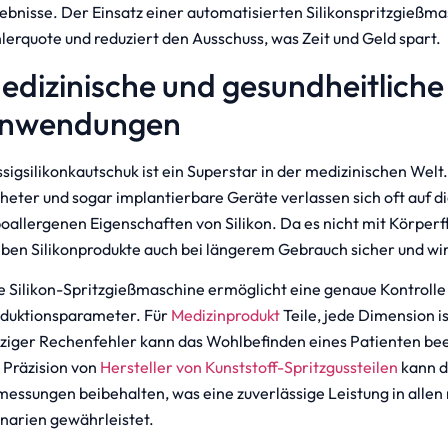
ebnisse. Der Einsatz einer automatisierten Silikonspritzgießma
lerquote und reduziert den Ausschuss, was Zeit und Geld spart.
edizinische und gesundheitliche
nwendungen
ssigsilikonkautschuk ist ein Superstar in der medizinischen Welt
heter und sogar implantierbare Geräte verlassen sich oft auf di
oallergenen Eigenschaften von Silikon. Da es nicht mit Körperfl
iben Silikonprodukte auch bei längerem Gebrauch sicher und w
e Silikon-Spritzgießmaschine ermöglicht eine genaue Kontrolle
duktionsparameter. Für
Medizinprodukt
Teile, jede Dimension is
ziger Rechenfehler kann das Wohlbefinden eines Patienten be
 Präzision von
Hersteller von Kunststoff-Spritzgussteilen
kann d
essungen beibehalten, was eine zuverlässige Leistung in allen
narien gewährleistet.