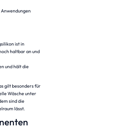
che Anwendungen
likon ist in
noch haltbar an und
en und hält die
as gilt besonders für
elle Wäsche unter
dem sind die
lraum lässt.
onenten