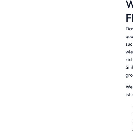
W
F
Das
qua
suc
wie
ric
Sil
gro
Wen
ist