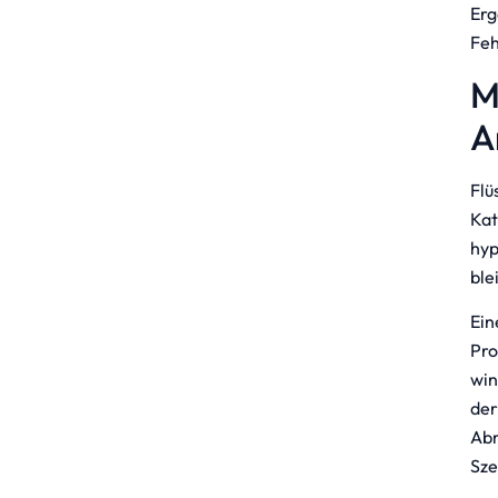
Erg
Feh
M
A
Flü
Kat
hyp
ble
Ein
Pro
win
der
Abm
Sze