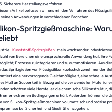
Sicherere Herstellungsverfahren
diesem Artikel befassen wir uns mit den Verfahren des Flüssigsi
 seinen Anwendungen in verschiedenen Branchen.
ilikon-Spritzgießmaschine: War
eliebt
ustriell
Kunststoff-Spritzgießen
ist ein wachsender Industriezwei
lzahl von Bereichen eine anspruchsvolle Anwendung hat. Ihre Fo
öglicht, Prozesse zu integrieren und zu automatisieren. Aus di
h das Spritzgießen von Flüssigsilikonkautschuk zunehmender Bel
antiert eine hervorragende Gleichmäßigkeit, eine schnelle Aus
es Maß an Sauberkeit in Bezug auf die verwendeten Materialien
nden schätzen viele Hersteller die chemische Silikonstruktur, 
h unter extremen Bedingungen erhält. Außerdem können die 
fe von Silikon-Spritzgießmaschinen volumetrisch und präzise pr
promisse bei Sicherheit und Qualität einzugehen.