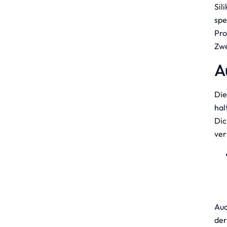
Sil
spe
Pro
Zwe
A
Di
hal
Dic
ver
Auc
der