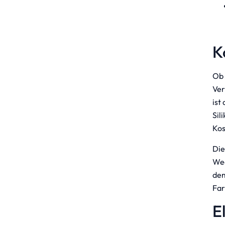
K
Ob 
Ver
ist
Sil
Kos
Die
Wea
dem
Far
E