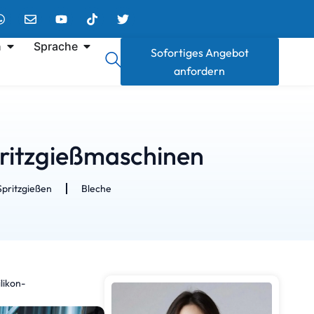
n
Sprache
Sofortiges Angebot
anfordern
pritzgießmaschinen
Spritzgießen
Bleche
likon-