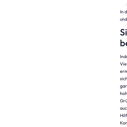
In 
und
S
b
Ind
Vie
erm
sic
gar
hoh
Grü
auc
Hil
Kom