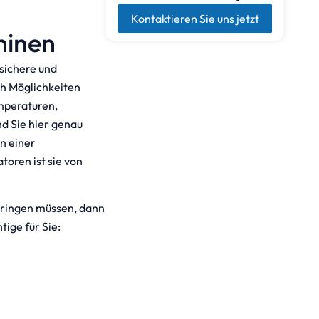
Kontaktieren Sie uns jetzt
hinen
, sichere und
ch Möglichkeiten
mperaturen,
d Sie hier genau
en einer
toren ist sie von
 bringen müssen, dann
tige für Sie: