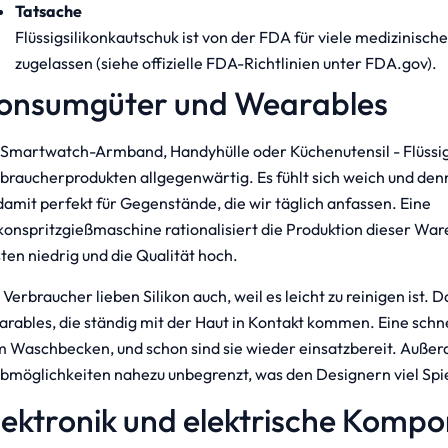
Tatsache
Flüssigsilikonkautschuk ist von der FDA für viele medizinis
zugelassen (siehe offizielle FDA-Richtlinien unter FDA.gov).
onsumgüter und Wearables
Smartwatch-Armband, Handyhülle oder Küchenutensil - Flüssigsi
braucherprodukten allgegenwärtig. Es fühlt sich weich und den
 damit perfekt für Gegenstände, die wir täglich anfassen. Eine
ikonspritzgießmaschine rationalisiert die Produktion dieser War
ten niedrig und die Qualität hoch.
 Verbraucher lieben Silikon auch, weil es leicht zu reinigen ist. D
rables, die ständig mit der Haut in Kontakt kommen. Eine schn
 Waschbecken, und schon sind sie wieder einsatzbereit. Außer
bmöglichkeiten nahezu unbegrenzt, was den Designern viel Spie
lektronik und elektrische Komp