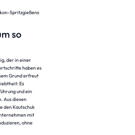
likon-Spritzgießens
um so
g, der in einer
rtschritte haben es
esem Grund erfreut
iebtheit: Es
führung und ein
. Aus diesen
die den Kautschuk
Unternehmen mit
oduzieren, ohne