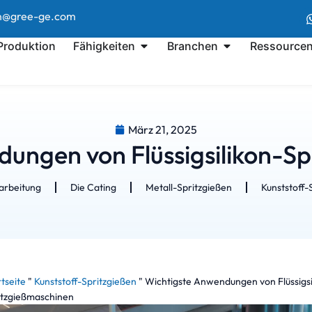
en@gree-ge.com
 Produktion
Fähigkeiten
Branchen
Ressource
März 21, 2025
ungen von Flüssigsilikon-S
rbeitung
Die Cating
Metall-Spritzgießen
Kunststoff-
tseite
"
Kunststoff-Spritzgießen
"
Wichtigste Anwendungen von Flüssigsi
itzgießmaschinen