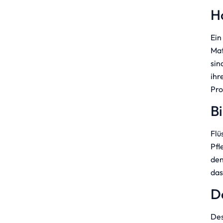
H
Ein
Mat
sin
ihr
Pro
B
Flü
Pfl
den
das
D
Des