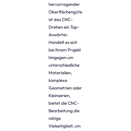
hervorragender
Oberflächengüte
ist das CNC-
Drehen ein Top-
Anwärter.
Handelt es sich
bei Ihrem Projekt
hingegen um
unterschiedliche
Materialien,
komplexe
Geometrien oder
Kleinserien,
bietet die CNC-
Bearbeitung die
nötige
Vielseitigkeit, um