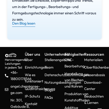
Entdecken Sie Einblicke, Expertentipps und Trends,
um in der Fertigungs-, Bearbeitungs- und
Formgebungstechnologie immer einen Schritt voraus
zu sein.
Den Blog lesen
Über uns
Unternehmen
Fähigkeiten
Ressourcen
Über
Stellenangebote
CNC-
Materialien
Hervorragende
Leistungen
Bearbeitung
Einrichtungen
Team
Oberflächenbe
in jedem Teil
+86-
Herstellung
Wie es
Datenschutzbestimmungen
Wissensbasis
18800178566
von Blechen
funktioniert
Nutzungsbedingungen
Download-
angel.chen@gree-
und Rohren
Qualitätssicherung
Center
Blogs
ge.com
Produktion von
IP-Schutz
Beobachten
FAQs
Nr. 301,
Kunststoffteilen
& Lernen
Kontakt
Gebäude B,
Additive