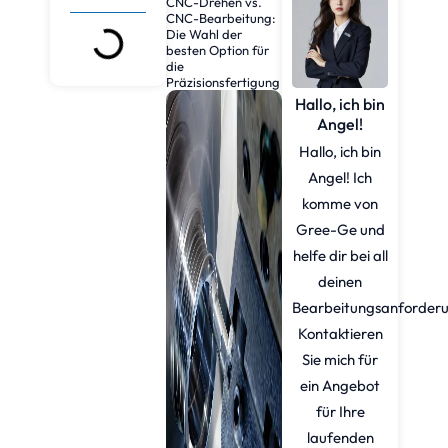
CNC-Drehen vs.
CNC-Bearbeitung:
Die Wahl der
besten Option für
die
Präzisionsfertigung
Hallo, ich bin
Angel!
Hallo, ich bin
Angel! Ich
komme von
Gree-Ge und
helfe dir bei all
deinen
Bearbeitungsanforder
Kontaktieren
Sie mich für
ein Angebot
für Ihre
laufenden