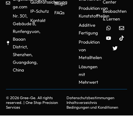
Qualitätssicherung
Center
Blogs
ge.com
Produktion von
IP-Schutz
Beobachten
FAQs
Nr. 301,
Kunststoffteilen
& Lernen
Kontakt
Gebäude B,
Additive
Runfengyuan,
Fertigung
Baoan
Produktion
District,
von
Shenzhen,
Metallteilen
Guangdong,
Lösungen
China
mit
Mehrwert
© 2026 Gree-Ge. All rights
Datenschutzbestimmungen
reserved. | One Stop Precision
Inhaltsverzeichnis
Services
Bedingungen und Konditionen