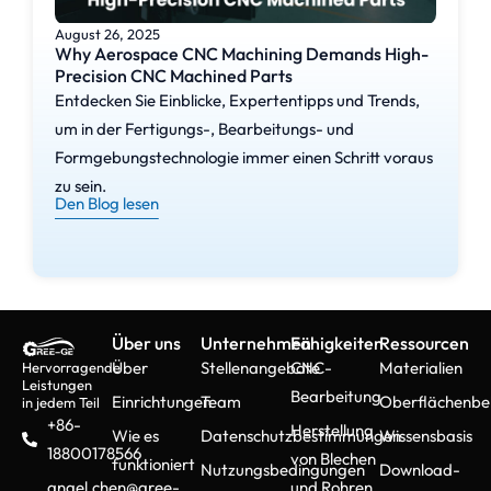
August 26, 2025
Why Aerospace CNC Machining Demands High-
Precision CNC Machined Parts
Entdecken Sie Einblicke, Expertentipps und Trends,
um in der Fertigungs-, Bearbeitungs- und
Formgebungstechnologie immer einen Schritt voraus
zu sein.
Den Blog lesen
Über uns
Unternehmen
Fähigkeiten
Ressourcen
Über
Stellenangebote
CNC-
Materialien
Hervorragende
Leistungen
Bearbeitung
Einrichtungen
Team
Oberflächenbe
in jedem Teil
+86-
Herstellung
Wie es
Datenschutzbestimmungen
Wissensbasis
18800178566
von Blechen
funktioniert
Nutzungsbedingungen
Download-
angel.chen@gree-
und Rohren