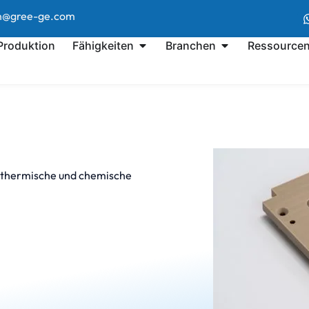
en@gree-ge.com
 Produktion
Fähigkeiten
Branchen
Ressource
, thermische und chemische