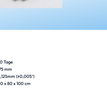
10 Tage
75 mm
,125mm (±0,005″)
0 x 80 x 100 cm