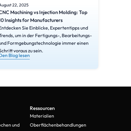
August 22, 2025
August 20,
CNC Machining vs Injection Molding: Top
7 Ways C
10 Insights for Manufacturers
Precisio
Entdecken Sie Einblicke, Expertentipps und
Entdecken
Trends, um in der Fertigungs-, Bearbeitungs-
Trends, u
und Formgebungstechnologie immer einen
und Form
Schritt voraus zu sein.
Schritt vo
Den Blog lesen
Den Blog 
Ressourcen
Materialien
echen und
Oberflächenbehandlungen