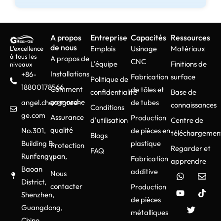
A propos
Entreprise
Capacités
Ressources
de nous
Emplois
Usinage
Matériaux
L'excellence
à tous les
A propos de
CNC
L'équipe
Finitions de
niveaux
Installations
+86-
Fabrication
surface
Politique de
18800178566
Comment
de tôles et
confidentialité
Base de
ça marche
angel.chen@gree-
de tubes
connaissances
Conditions
ge.com
Assurance
Production
d'utilisation
Centre de
qualité
No.301,
de pièces en
téléchargemen
Blogs
Building B,
plastique
Protection
Regarder et
FAQ
Runfengyuan,
IP
Fabrication
apprendre
Baoan
additive
Nous
District,
contacter
Production
Shenzhen,
de pièces
Guangdong,
métalliques
Chine