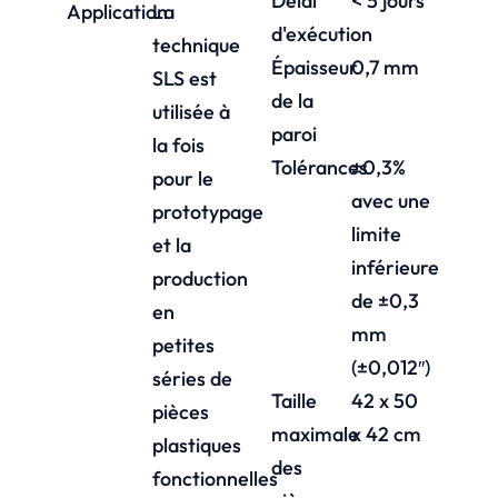
Délai
< 5 jours
Application
La
d'exécution
technique
Épaisseur
0,7 mm
SLS est
de la
utilisée à
paroi
la fois
Tolérances
±0,3%
pour le
avec une
prototypage
limite
et la
inférieure
production
de ±0,3
en
mm
petites
(±0,012″)
séries de
Taille
42 x 50
pièces
maximale
x 42 cm
plastiques
des
fonctionnelles