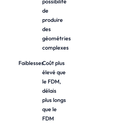
possibilité
de
produire
des
géométries
complexes
Faiblesses
Coût plus
élevé que
le FDM,
délais
plus longs
que le
FDM