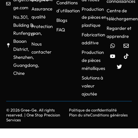
connaissances
Conditions
ge.com
Assurance
Production
d'utilisation
Centre de
qualité
No.301,
de pièces en
téléchargemen
Blogs
Building B,
plastique
Protection
Regarder et
FAQ
Runfengyuan,
IP
Fabrication
apprendre
Baoan
additive
Nous
District,
contacter
Production
Shenzhen,
de pièces
Guangdong,
métalliques
Chine
Solutions à
valeur
ajoutée
© 2026 Gree-Ge. All rights
Politique de confidentialité
reserved. | One Stop Precision
Plan du site
Conditions générales
Services