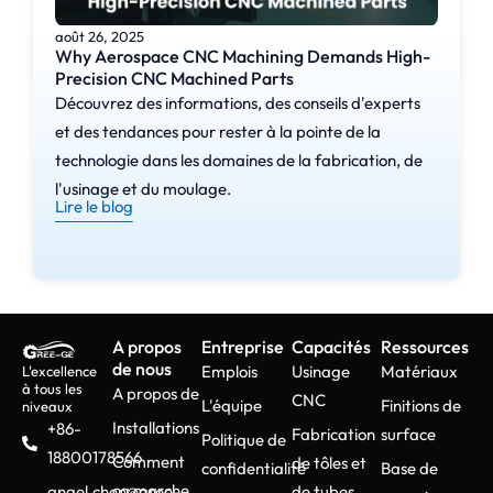
août 26, 2025
Why Aerospace CNC Machining Demands High-
Precision CNC Machined Parts
Découvrez des informations, des conseils d'experts
et des tendances pour rester à la pointe de la
technologie dans les domaines de la fabrication, de
l'usinage et du moulage.
Lire le blog
A propos
Entreprise
Capacités
Ressources
de nous
Emplois
Usinage
Matériaux
L'excellence
à tous les
A propos de
CNC
L'équipe
Finitions de
niveaux
Installations
+86-
Fabrication
surface
Politique de
18800178566
Comment
de tôles et
confidentialité
Base de
ça marche
angel.chen@gree-
de tubes