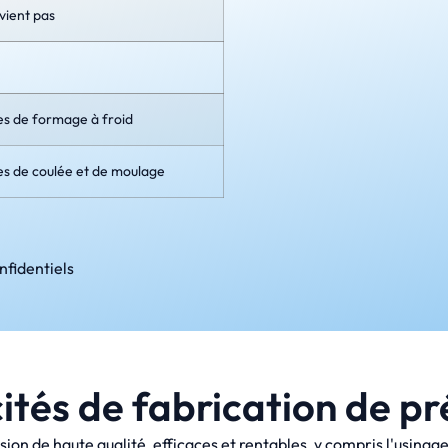
vient pas
es de formage à froid
es de coulée et de moulage
nfidentiels
tés de fabrication de pr
sion de haute qualité, efficaces et rentables, y compris l'usinag