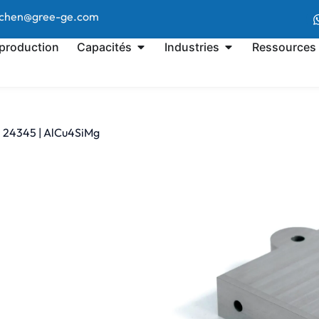
l.chen@gree-ge.com
 production
Capacités
Industries
Ressources
| 24345 | AlCu4SiMg