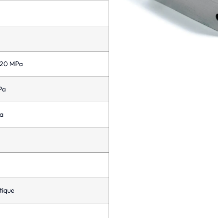
720 MPa
Pa
a
ique