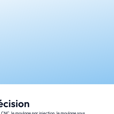
écision
e CNC, le moulage par injection, le moulage sous