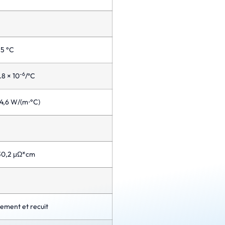
15 °C
-6
1.8 × 10
/ºC
44,6 W/(m⋅°C)
 30,2 μΩ*cm
ement et recuit