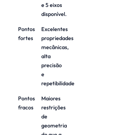
e 5 eixos
disponível.
Pontos
Excelentes
fortes
propriedades
mecânicas,
alta
precisão
e
repetibilidade
Pontos
Maiores
fracos
restrições
de
geometria
do que a