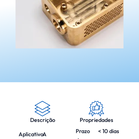
Descrição
Propriedades
Prazo
< 10 dias
Aplicativo
A