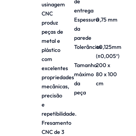
de
usinagem
entrega
CNC
Espessura
0,75 mm
produz
da
peças de
parede
metal e
Tolerâncias
±0,125mm
plástico
(±0,005″)
com
Tamanho
200 x
excelentes
máximo
80 x 100
propriedades
da
cm
mecânicas,
peça
precisão
e
repetibilidade.
Fresamento
CNC de 3