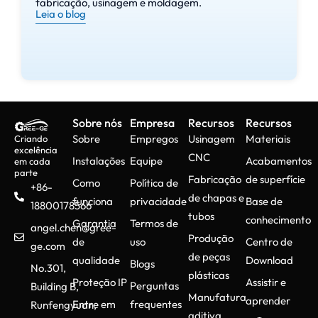
fabricação, usinagem e moldagem.
Leia o blog
Sobre nós
Empresa
Recursos
Recursos
Sobre
Empregos
Usinagem
Materiais
Criando
excelência
CNC
Instalações
Equipe
Acabamentos
em cada
parte
Fabricação
de superfície
Como
Política de
+86-
de chapas e
funciona
privacidade
Base de
18800178566
tubos
conhecimento
Garantia
Termos de
angel.chen@gree-
Produção
de
uso
Centro de
ge.com
de peças
qualidade
Download
Blogs
No.301,
plásticas
Proteção IP
Assistir e
Perguntas
Building B,
Manufatura
aprender
Entre em
frequentes
Runfengyuan,
aditiva