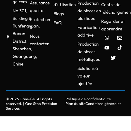
ge.com
Assurance
Production
d'utilisation
Centre de
qualité
No.301,
de pièces en
téléchargemen
Blogs
Building B,
plastique
Protection
Regarder et
FAQ
Runfengyuan,
IP
Fabrication
apprendre
Baoan
additive
Nous
District,
contacter
Production
Shenzhen,
de pièces
Guangdong,
métalliques
Chine
Solutions à
valeur
ajoutée
© 2026 Gree-Ge. All rights
Politique de confidentialité
reserved. | One Stop Precision
Plan du site
Conditions générales
Services