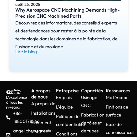
août 26, 2025
Why Aerospace CNC Machining Demands High-
Precision CNC Machined Parts
Découvrez des informations, des conseils d'experts
et des tendances pour rester à la pointe de la
technologie dans les domaines de la fabrication, de
l'usinage et du moulage.
Lire le blog
A propos
Entreprise
Capacités
Ressources
de nous
Emplois
Usinage
Matériaux
L'excellence
à tous les
A propos de
CNC
L'équipe
Finitions de
niveaux
Installations
+86-
Fabrication
surface
Politique de
18800178566
Comment
de tôles et
confidentialité
Base de
ça marche
angel.chen@gree-
de tubes
connaissances
Conditions