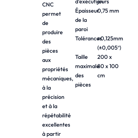
d'exécution
jours
CNC
Épaisseur
0,75 mm
permet
de la
de
paroi
produire
Tolérances
±0,125mm
des
(±0,005″)
pièces
Taille
200 x
aux
maximale
80 x 100
propriétés
des
cm
mécaniques,
pièces
à la
précision
et à la
répétabilité
excellentes
à partir