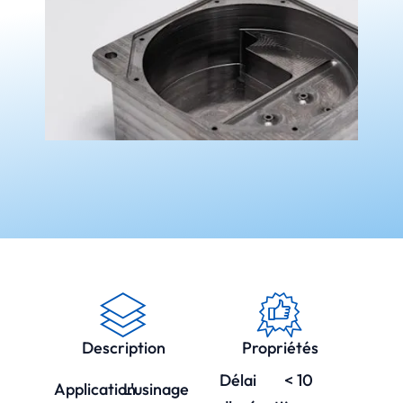
Description
Propriétés
Délai
< 10
Application
L'usinage