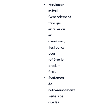
Moules en
métal
:
Généralement
fabriqué
en acier ou
en
aluminium,
il est conçu
pour
refléter le
produit
final.
Systèmes
de
refroidissement
:
Veille à ce
que les