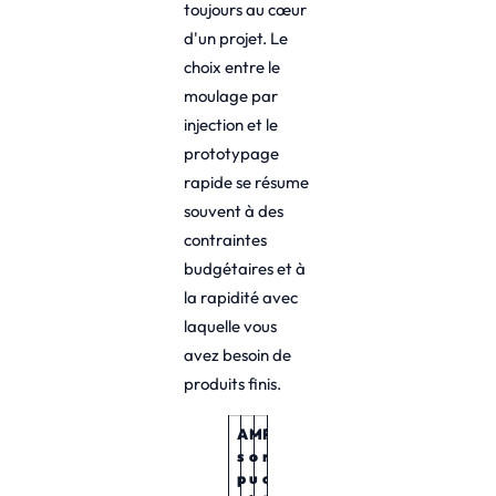
toujours au cœur
d'un projet. Le
choix entre le
moulage par
injection et le
prototypage
rapide se résume
souvent à des
contraintes
budgétaires et à
la rapidité avec
laquelle vous
avez besoin de
produits finis.
A
M
P
s
o
r
p
u
o